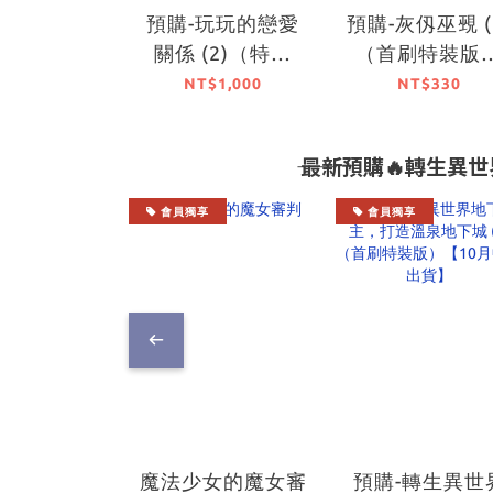
預購-玩玩的戀愛
預購-灰仭巫覡 (
關係 (2)（特裝
（首刷特裝版
版）【10月中旬出
【10月中旬出
NT$1,000
NT$330
貨】
―― 最新預購🔥轉生異
會員獨享
會員獨享
魔法少女的魔女審
預購-轉生異世