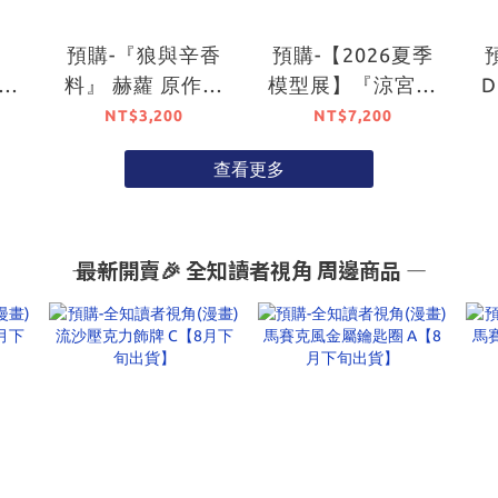
預購-『狼與辛香
預購-【2026夏季
料』 赫蘿 原作版
模型展】『涼宮春
D
EL
Non-scale模型
日』系列×『為美
NT$3,200
NT$7,200
與辛
【日本進口精品】
好的世界獻上祝
A
查看更多
NT
福！』涼宮春日
SE
惠惠ver.
P
DX
KADOKAWA特別
口精
套組【日本進口精
―― 最新開賣🎉 全知讀者視角 周邊商品 ―
品】