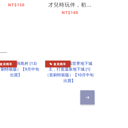
才兒時玩伴，初體
才兒時玩
NT$150
驗全部被她奪走了
驗全部被
NT$140
NT$1
(2)
(1)
會員獨享
會員獨享