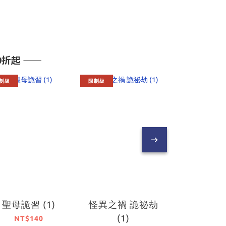
起 ――
制級
限制級
會員獨享
聖母詭習 (1)
怪異之禍 詭祕劫
吸血鬼作
(1)
事件簿 
NT$140