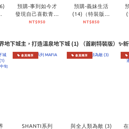
6)
預購-事到如今才
預購-義妹生活
）
發現自己喜歡青梅
(14)（特裝版）
貨】
竹馬 (1)（特裝
【10月中旬出貨】
NT$950
NT$850
版）【10月中旬出
貨】
世界地下城主，打造溫泉地下城 (1) （首刷特裝版）✨新刊
會員獨享
會員獨享
界
SHANTI系列
與全人類為敵 (3)