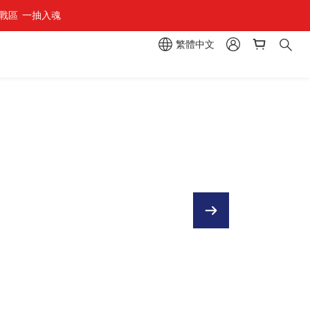
區  一抽入魂 
組」
繁體中文
組」