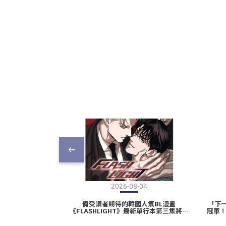
2026-08-04
備受讀者期待的韓國人氣BL漫畫
「下
《FLASHLIGHT》最新單行本第三集將於
冠軍
2026高雄國際動漫節首賣登場！同步推出
下城 
豪華特裝版，收錄特典內容搶先公開𖤐ˊ˗