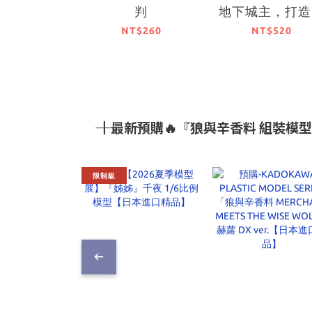
判
地下城主，打造
泉地下城 (1) 
NT$260
NT$520
刷特裝版）【1
中旬出貨】
―― ┃最新預購🔥『狼與辛香料 組
限制級