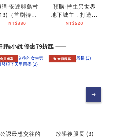
預購-安達與島村
預購-轉生異世界
(13)（首刷特裝
地下城主，打造溫
版）【9月中旬出
泉地下城 (1) （首
NT$380
NT$520
貨】
刷特裝版）【10月
中旬出貨】
輕小說 優惠79折起 ――
會員獨享
會員獨享
會員獨享
在公認最想交往的
放學後股長 (3)
關於我轉