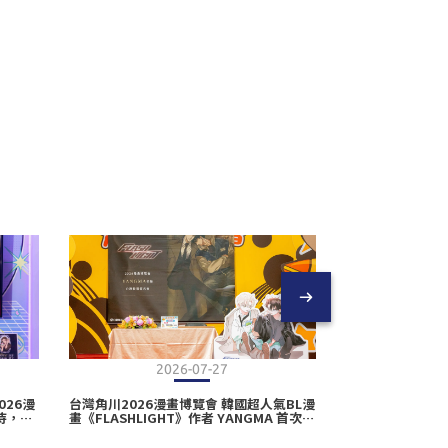
2026-07-27
2
26漫
台灣角川2026漫畫博覽會 韓國超人氣BL漫
台灣角川2026
待，女
畫《FLASHLIGHT》作者 YANGMA 首次來
最惹人憐愛》作
台簽名會圓滿落幕！