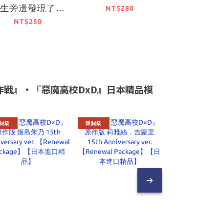
女生旁邊發現了天
萊姆這檔事 
NT$280
里同學 (2)
（完
NT$250
NT$4
大作戰』•『惡魔高校DxD』日本精品模
制級
限制級