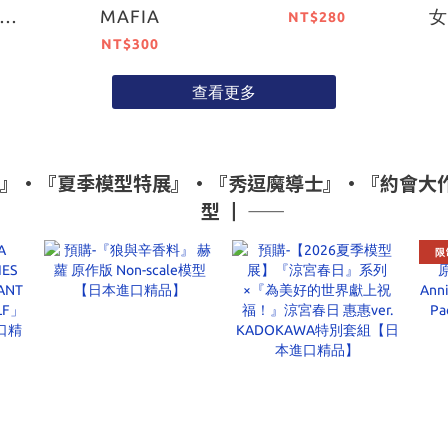
溫
MAFIA
NT$280
（首
NT$300
0月
查看更多
裝模型』•『夏季模型特展』•『秀逗魔導士』•『約會
型 ┃ ――
限