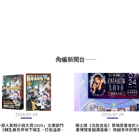
―― 角編新聞台――
2026-07-29
2026-07-28
一部人氣輕小說大賞2025」文庫部門
簡士頡《北投女巫》首場簽書會於20
！《轉生異世界地下城主，打造溫泉地
畫博覽會圓滿落幕！ 跨越多年的等
(1)》2026高雄動漫節重磅登場 首刷
巫與仙子們共度最魔幻的一天
特裝版即日起開放事前預購