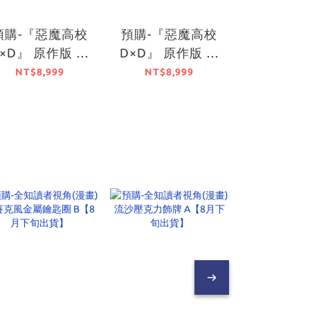
預購-『惡魔高校
預購-『惡魔高校
預購-『
×D』 原作版 姬
D×D』 原作版 莉
戰』 Fanta
島朱乃 15th
雅絲．吉蒙里
周年紀念
NT$8,999
NT$8,999
NT$5,
nniversary ver.
15th Anniversary
刀神十香 靈
【Renewal
ver. 【Renewal
【Rene
ackage】【日本
Package】【日本
Packag
進口精品】
進口精品】
進口精