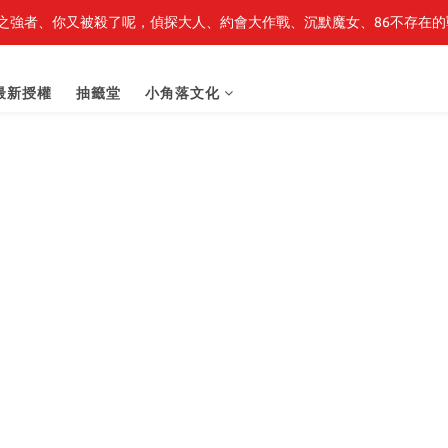
之強者、你又被殺了呢，偵探大人、約會大作戰、沉默魔女、86不存在的戰
轉生史萊姆】系列書展🌟系列小說 79 折，滿$389送「完節紀念明信片
轉生史萊姆】系列書展🌟系列小說 79 折，滿$389送「完節紀念明信片
最新授權
抽籤堂
小角落文化