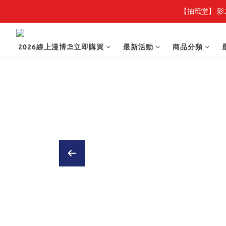
【抽籤堂】 影
【
【
2026線上漫博⛱️立即購買
最新活動
商品分類