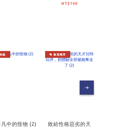
NT$140
NT$1
制級
會員獨享
會員獨享
凡中的怪物 (2)
敗給性格惡劣的天
敗給性格