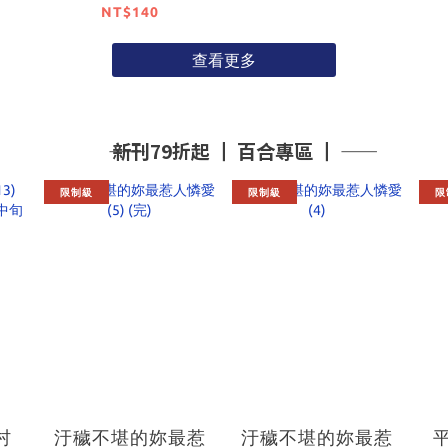
NT$140
查看更多
―― 新刊79折起 ┃ 百合專區 ┃ ――
限制級
限制級
限
村
汙穢不堪的妳最惹
汙穢不堪的妳最惹
平