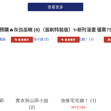
查看更多
最新預購🔥灰仭巫覡 (6)（首刷特裝版）✨新刊漫畫 優惠79折
會員獨享
會員獨享
限
 莉
實衣與山田小姐
強推宅宅婚！ (1)
(2)
NT$140