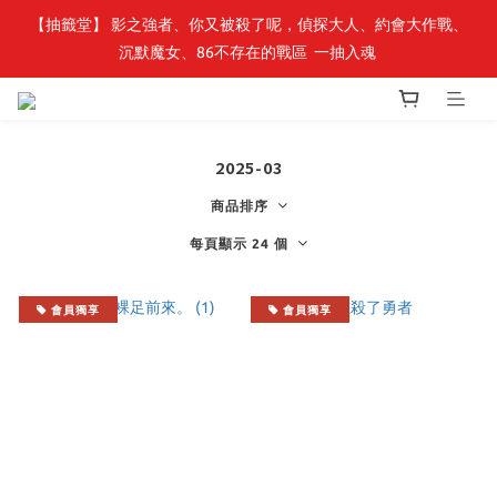
【轉生史萊姆】系列書展🌟系列小說 79 折，滿$389送「完節紀念
【抽籤堂】 影之強者、你又被殺了呢，偵探大人、約會大作戰、
沉默魔女、86不存在的戰區  一抽入魂 
明信片組」
【轉生史萊姆】系列書展🌟系列小說 79 折，滿$389送「完節紀念
明信片組」
2025-03
商品排序
每頁顯示 24 個
會員獨享
會員獨享