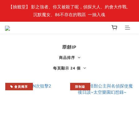
【抽籤堂】 影之強者、你又被殺了呢，偵探大人、約會大作戰、
最新開賣🔥「全知讀者視角」 周邊商品
沉默魔女、86不存在的戰區  一抽入魂 
最新開賣🔥「全知讀者視角」 周邊商品
原創IP
商品排序
每頁顯示 24 個
會員獨享
限制級