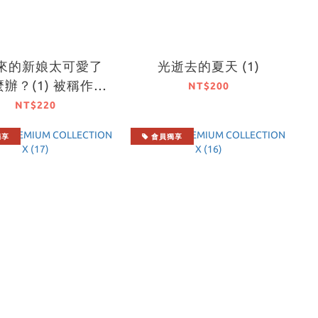
來的新娘太可愛了
光逝去的夏天 (1)
辦？(1) 被稱作冬
NT$200
我真的可以成為她
NT$220
的伴侶嗎？
獨享
會員獨享