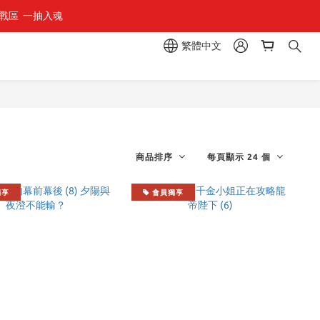
區  一抽入魂 
組」
繁體中文
組」
商品排序
每頁顯示 24 個
獨享
會員獨享