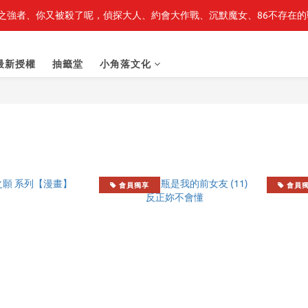
之強者、你又被殺了呢，偵探大人、約會大作戰、沉默魔女、86不存在的戰
轉生史萊姆】系列書展🌟系列小說 79 折，滿$389送「完節紀念明信片
轉生史萊姆】系列書展🌟系列小說 79 折，滿$389送「完節紀念明信片
最新授權
抽籤堂
小角落文化
會員獨享
會員