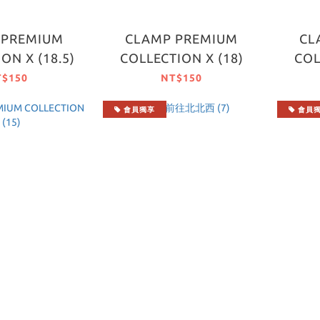
 PREMIUM
CLAMP PREMIUM
CL
ON X (18.5)
COLLECTION X (18)
COL
T$150
NT$150
會員獨享
會員