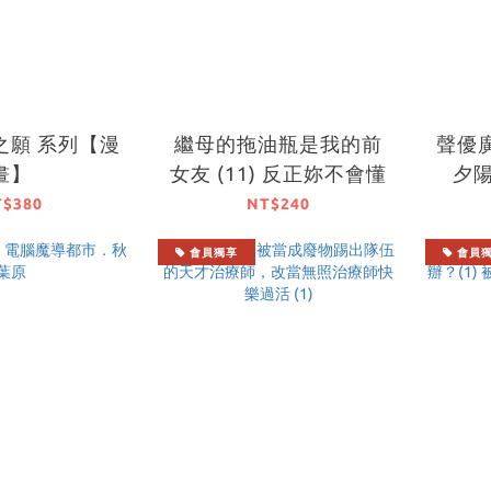
之願 系列【漫
繼母的拖油瓶是我的前
聲優廣
畫】
女友 (11) 反正妳不會懂
夕
T$380
NT$240
會員獨享
會員