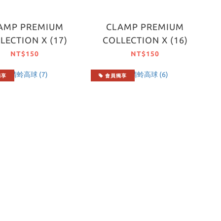
AMP PREMIUM
CLAMP PREMIUM
LECTION X (17)
COLLECTION X (16)
NT$150
NT$150
獨享
會員獨享