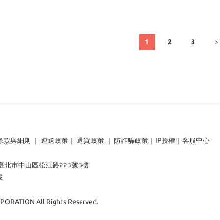
1
2
3
條款與細則
｜
運送政策
｜
退貨政策
｜
防詐騙政策
｜
IP授權
｜
客服中心
：臺北市中山區松江路223號3樓
載
ORATION All Rights Reserved.