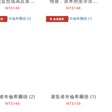
愈是想成為反派千
憶後，原本態度冷淡的
王子的溺愛愈是熱
未婚夫竟然撒下「妳尚
NT$140
NT$140
烈！ (4)
未失憶時，對我一往情
獨享
會員獨享
深」這種彌天大謊 (2)
者布倫希爾德 (2)
屠龍者布倫希爾德 (1)
NT$140
NT$150