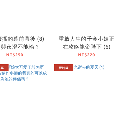
播的幕前幕後 (8)
重啟人生的千金小姐正
陽與夜澄不能輸？
在攻略龍帝陛下 (6)
NT$250
NT$220
獨享
限制級