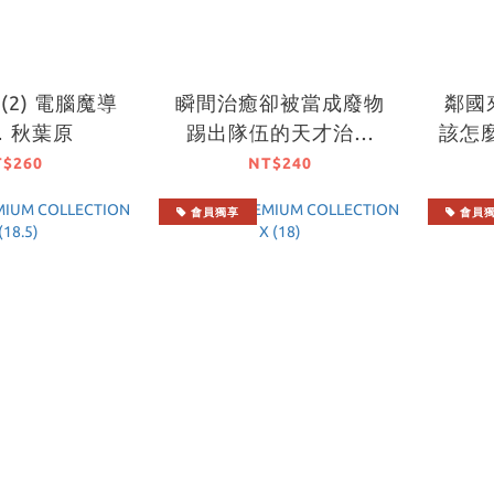
 (2) 電腦魔導
瞬間治癒卻被當成廢物
鄰國
．秋葉原
踢出隊伍的天才治療
該怎麼
師，改當無照治療師快
熊的
T$260
NT$240
樂過活 (1)
會員獨享
會員