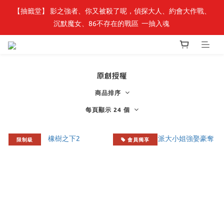
【抽籤堂】 影之強者、你又被殺了呢，偵探大人、約會大作戰、
最新開賣🔥「全知讀者視角」 周邊商品
沉默魔女、86不存在的戰區  一抽入魂 
最新開賣🔥「全知讀者視角」 周邊商品
原創授權
商品排序
每頁顯示 24 個
限制級
會員獨享