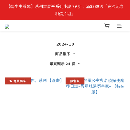
【轉生史萊姆】系列書展🌟系列小說 79 折，滿$389送「完節紀念
【轉生史萊姆】系列書展🌟系列小說 79 折，滿$389送「完節紀念
明信片組」
明信片組」
🎉線上漫博全館7折起💛滿1000送1000購物金💛滿3000現折300🎉
2024-10
【抽籤堂】 影之強者、你又被殺了呢，偵探大人、約會大作戰、
沉默魔女、86不存在的戰區  一抽入魂 
商品排序
每頁顯示 24 個
【轉生史萊姆】系列書展🌟系列小說 79 折，滿$389送「完節紀念
明信片組」
會員獨享
限制級