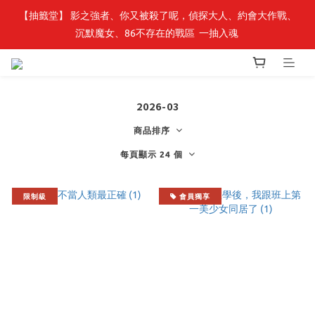
【抽籤堂】 影之強者、你又被殺了呢，偵探大人、約會大作戰、
最新開賣🔥「全知讀者視角」 周邊商品
沉默魔女、86不存在的戰區  一抽入魂 
最新開賣🔥「全知讀者視角」 周邊商品
2026-03
商品排序
每頁顯示 24 個
限制級
會員獨享