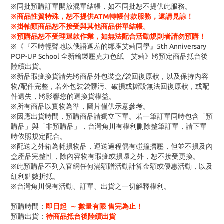
※同批預購訂單開放混單結帳，如不同批恕不提供此服務。
※商品性質特殊，恕不提供ATM轉帳付款服務，還請見諒！
※掛軸類商品恕不接受與其他商品併單結帳。
※預購品恕不受理退款作業，如無法配合活動規則者請勿預購！
※《『不時輕聲地以俄語遮羞的鄰座艾莉同學』5th Anniversary
POP-UP School 全新繪製壓克力色紙 艾莉》將預定商品抵台後
陸續出貨。
※新品瑕疵換貨請先將商品外包裝盒/袋回復原狀，以及保持內容
物/配件完整，若外包裝袋髒污、破損或撕毀無法回復原狀，或配
件遺失，將影響您的退換貨權益。
※所有商品以實物為準，圖片僅供示意參考。
※因應出貨時間，預購商品請獨立下單。若一筆訂單同時包含「預
購品」與「非預購品」，台灣角川有權利刪除整筆訂單，請下單
時依照規定配合。
※配送之外箱為耗損物品，運送過程偶有碰撞擠壓，但並不損及內
盒產品完整性，除內容物有瑕疵或損壞之外，恕不接受更換。
※此預購品不列入官網任何滿額贈活動計算金額或優惠活動，以及
紅利點數折抵。
※台灣角川保有活動、訂單、出貨之一切解釋權利。
預購時間：
即日起 ～ 數量有限 售完為止！
預購出貨：
待商品抵台後陸續出貨