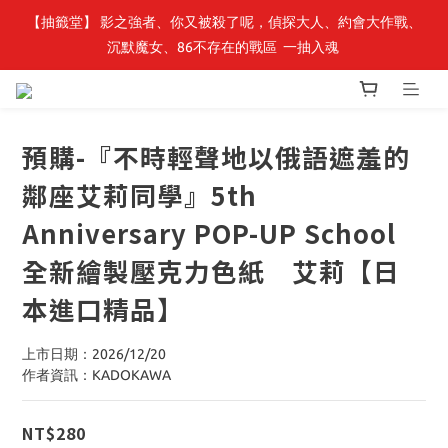
【抽籤堂】 影之強者、你又被殺了呢，偵探大人、約會大作戰、
最新開賣🔥「全知讀者視角」 周邊商品
沉默魔女、86不存在的戰區  一抽入魂 
最新開賣🔥「全知讀者視角」 周邊商品
預購-『不時輕聲地以俄語遮羞的
鄰座艾莉同學』5th
Anniversary POP-UP School
全新繪製壓克力色紙 艾莉【日
本進口精品】
上市日期：2026/12/20
作者資訊：KADOKAWA
NT$280