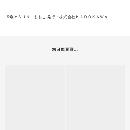
©燦々ＳＵＮ・ももこ 発行：株式会社ＫＡＤＯＫＡＷＡ
您可能喜歡...