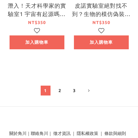
潛入！天才科學家的實
皮諾實驗室絕對找不
驗室1 宇宙有起源嗎？
到？生物的模仿偽裝大
～牛頓與27位科學家
絕招（附贈生物觀察學
NT$350
NT$350
（附學習單）
習手冊）
加入購物車
加入購物車
1
2
3
關於角川
｜
聯絡角川
｜
徵才資訊
｜
隱私權政策
｜
條款與細則