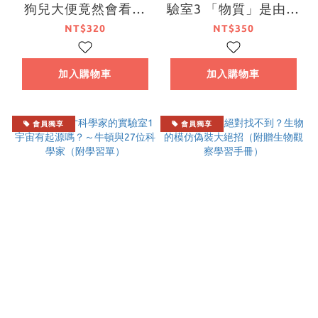
狗兒大便竟然會看方
驗室3 「物質」是由什
向？
麼組成？～居禮夫婦與
NT$320
NT$350
34位科學家（附學習
單）
加入購物車
加入購物車
會員獨享
會員獨享