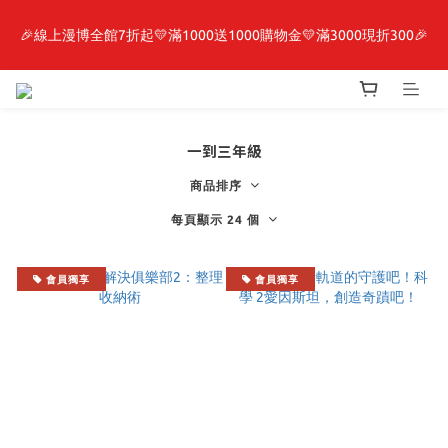
🎉線上漫博全館7折起💛滿1000送1000購物金💛滿3000現折300🎉
最新開賣🔥「全知讀者視角」 周邊商品
【抽籤堂】 影之強者、你又被殺了呢，偵探大人、約會大作戰、
沉默魔女、86不存在的戰區  一抽入魂 
一到三年級
最新開賣🔥「全知讀者視角」 周邊商品
商品排序
每頁顯示 24 個
會員獨享
會員獨享