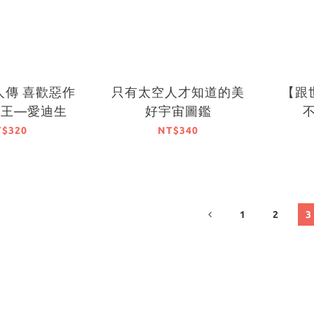
人傳 喜歡惡作
只有太空人才知道的美
【跟
明王—愛迪生
好宇宙圖鑑
T$320
NT$340
1
2
3