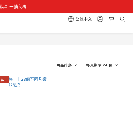
區  一抽入魂 
組」
繁體中文
組」
商品排序
每頁顯示 24 個
獨享