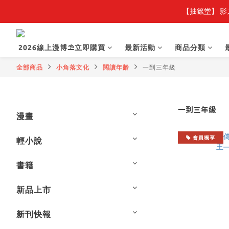
【抽籤堂】 影
【
【
2026線上漫博⛱️立即購買
最新活動
商品分類
全部商品
小角落文化
閱讀年齡
一到三年級
一到三年級
漫畫
會員獨享
輕小說
書籍
新品上市
新刊快報