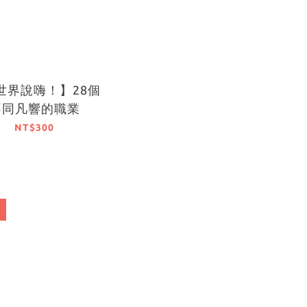
世界說嗨！】28個
不同凡響的職業
NT$300