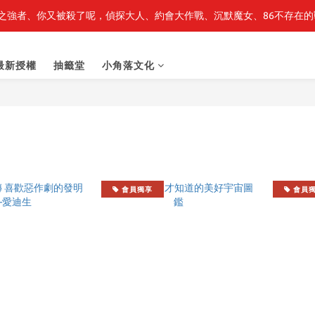
之強者、你又被殺了呢，偵探大人、約會大作戰、沉默魔女、86不存在的戰
轉生史萊姆】系列書展🌟系列小說 79 折，滿$389送「完節紀念明信片
轉生史萊姆】系列書展🌟系列小說 79 折，滿$389送「完節紀念明信片
最新授權
抽籤堂
小角落文化
會員獨享
會員