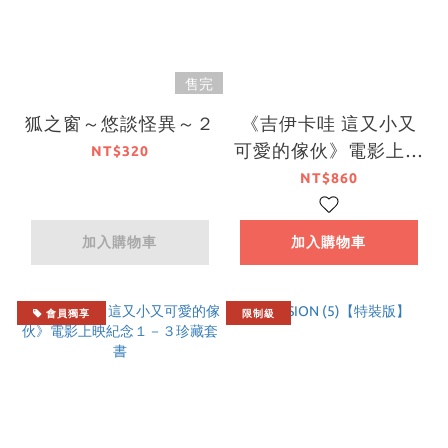
售完
狐之窗～悠談怪異～２
《吉伊卡哇 這又小又
可愛的傢伙》電影上映
NT$320
紀念４－６珍藏套書
NT$860
加入購物車
加入購物車
會員獨享
限制級