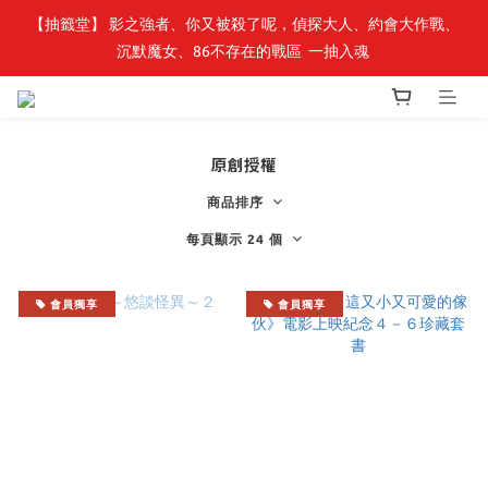
【抽籤堂】 影之強者、你又被殺了呢，偵探大人、約會大作戰、
最新開賣🔥「全知讀者視角」 周邊商品
沉默魔女、86不存在的戰區  一抽入魂 
最新開賣🔥「全知讀者視角」 周邊商品
原創授權
商品排序
每頁顯示 24 個
會員獨享
會員獨享