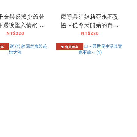
千金與反派少爺若
魔導具師妲莉亞永不妥
相遇後墜入情網 ～
協～從今天開始的自由
名精靈締結契約而
職人生活～ (5)
NT$220
NT$280
逐的千金，今天似
獨享
會員獨享
在和少爺一較高下
～ (3)