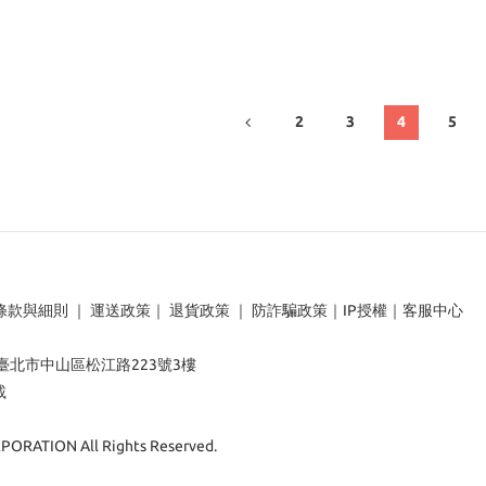
遭驅逐的千金，今天似
遭驅
乎也在和少爺一較高下
乎也
～ (2)
2
3
4
5
條款與細則
｜
運送政策
｜
退貨政策
｜
防詐騙政策
｜
IP授權
｜
客服中心
：臺北市中山區松江路223號3樓
載
ORATION All Rights Reserved.