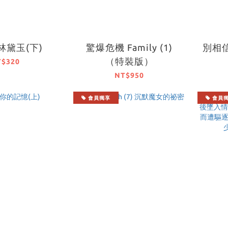
林黛玉(下)
驚爆危機 Family (1)
別相
（特裝版）
T$320
NT$950
會員獨享
會員