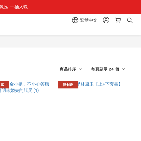
區  一抽入魂 
繁體中文
商品排序
每頁顯示 24 個
獨享
限制級