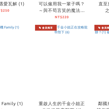
愛瓦解 (1)
可以僱用我一輩子嗎？
直至魔
～與不苟言笑的魔法師
T$250
共同展開的二次就業生
NT$220
活～ (2)
會員獨享
會員
amily (1)
重啟人生的千金小姐正
鄰國