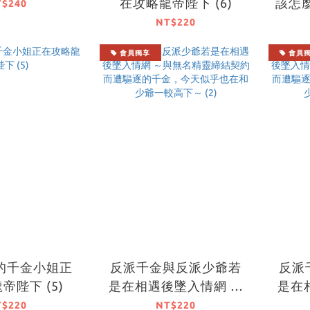
在攻略龍帝陛下 (6)
該怎麼
T$240
熊的
NT$220
會員獨享
會員
的千金小姐正
反派千金與反派少爺若
反派
帝陛下 (5)
是在相遇後墜入情網 ～
是在
與無名精靈締結契約而
與無
T$220
NT$220