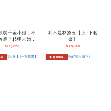
軟弱千金小姐，不
我不是林黛玉【上+下套
答應了精明未婚夫
書】
的賭局 (1)
NT$220
NT$640
獨享
會員獨享