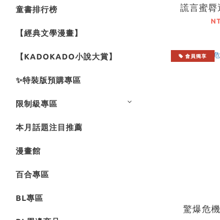
謊言蜜脣遇
童書排行榜
N
【經典文學漫畫】
【KADOKADO小說大賞】
會員獨享
✨特裝版預購專區
限制級專區
本月話題注目推薦
漫畫館
百合專區
BL專區
驚爆危機 F