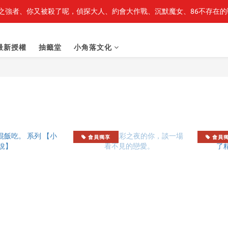
之強者、你又被殺了呢，偵探大人、約會大作戰、沉默魔女、86不存在的戰
最新開賣🔥「全知讀者視角」 周邊商品
最新開賣🔥「全知讀者視角」 周邊商品
最新授權
抽籤堂
小角落文化
會員獨享
會員