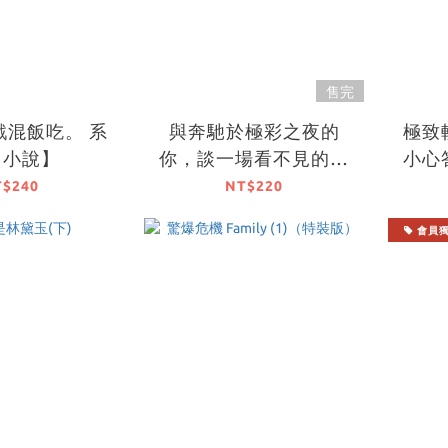
售完
戲混飯吃。 系
與奔馳於極彩之夜的
極致
【小說】
你，談一場看不見的戀
小心
愛。
T$240
NT$220
會員