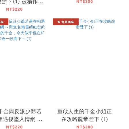
辦？(1) 被稱作冬
NT$200
我真的可以成為她
NT$220
的伴侶嗎？
獨享
會員獨享
千金與反派少爺若
重啟人生的千金小姐正
相遇後墜入情網 ～
在攻略龍帝陛下 (1)
名精靈締結契約而
NT$220
NT$200