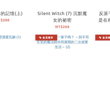
的記憶(上)
Silent Witch (7) 沉默魔
反派
女的祕密
是在
T$300
與無
NT$260
遭驅
會員獨享
會員
乎也