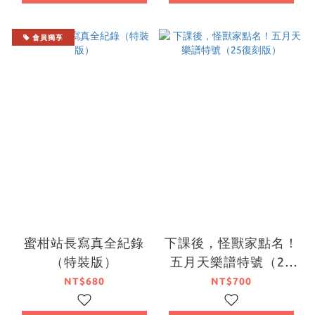
會員獨享
蜜柑站長寫真全紀錄
下課後，怪獸家點名！
（特裝版）
五月天樂譜特號（25
復刻版）
NT$680
NT$700