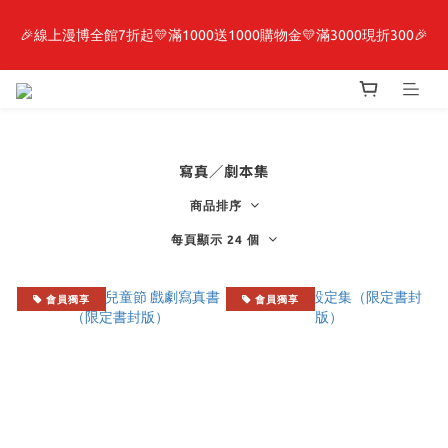
🎉線上漫博全館7折起💛滿1000送1000購物金💛滿3000現折300🎉
最新開賣🔥「全知讀者視角」 周邊商品
【抽籤堂】 影之強者、你又被殺了呢，偵探大人、約會大作戰、
沉默魔女、86不存在的戰區  一抽入魂 
寫真／劇本集
最新開賣🔥「全知讀者視角」 周邊商品
商品排序
每頁顯示 24 個
會員獨享
會員獨享