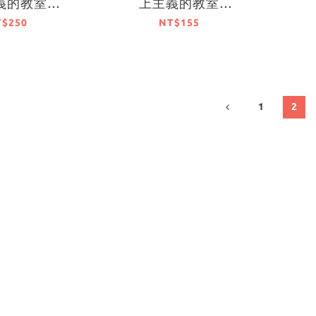
義的教室
上主義的教室
025』集換式名
FESTA2025』集換式貼
T$250
NT$155
6種）PACK
紙（8種）PACK盲盒販
 隨機出貨【日
售 隨機出貨【日本進口
口精品】
精品】
1
2