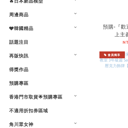
🔥日本新品模型
周邊商品
預購-『
🩶韓國精品
上主
FESTA2
話題注目
N
牌 系列
再版快訊
會員獨享
得獎作品
預購專區
香港門市取貨🌟預購專區
不適用折扣券區域
角川眾女神