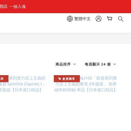
區  一抽入魂 
繁體中文
商品排序
每頁顯示 24 個
獨享
會員獨享