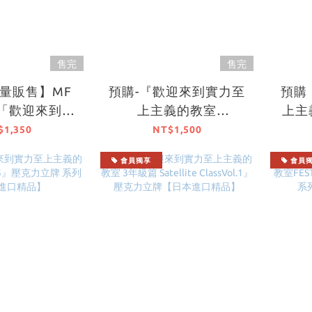
售完
售完
限量販售】MF
預購-『歡迎來到實力至
預購
3「歡迎來到實
上主義的教室
上主
義的教室 3年
FESTA2025』BIG壓克
Satel
$1,350
NT$1,500
【日本進口精
力立牌 系列 【日本進口
浴衣
會員獨享
會員
品】
精品】