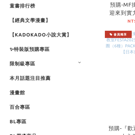
預購-MF
童書排行榜
迎來到實
【經典文學漫畫】
教室FEST
NT
絨布B2掛
【KADOKADO小說大賞】
會員獨享
本進
✨特裝版預購專區
限制級專區
本月話題注目推薦
漫畫館
百合專區
BL專區
預購-『