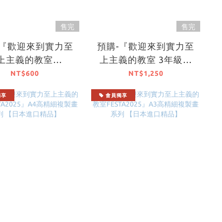
售完
售完
-『歡迎來到實力至
預購-『歡迎來到實力至
上主義的教室
上主義的教室 3年級篇
TA2025』名言壓克
Satellite ClassVol.1』
NT$600
NT$1,250
 系列 【日本進口
MF掛軸JEX 加厚絨布B2
獨享
會員獨享
精品】
掛軸【日本進口精品】