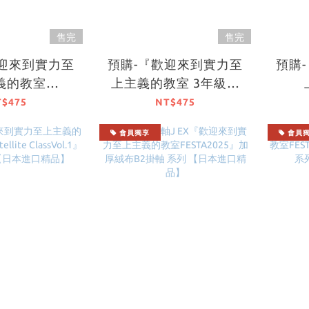
售完
售完
歡迎來到實力至
預購-『歡迎來到實力至
預購
義的教室
上主義的教室 3年級篇
025』壓克力立
Satellite ClassVol.1』
FES
T$475
NT$475
 【日本進口精
壓克力立牌【日本進口
力立牌
會員獨享
會員
品】
精品】