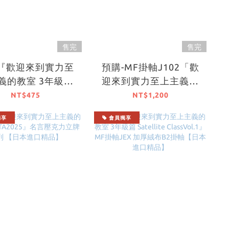
售完
售完
『歡迎來到實力至
預購-MF掛軸J102「歡
義的教室 3年級篇
迎來到實力至上主義的
lite ClassVol.1』
教室 3年級篇」 加厚絨
NT$475
NT$1,200
徽章套組【日本進
布B2掛軸 單品【日本進
獨享
會員獨享
口精品】
口精品】