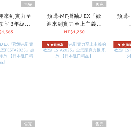
售完
售完
歡迎來到實力至
預購-MF掛軸J EX『歡
預購
教室 3年級篇
迎來到實力至上主義的
 ClassVol.1』
教室FESTA2025』加厚
FES
$1,565
NT$1,250
牌【日本進口
絨布B2掛軸 系列 【日
複製畫
會員獨享
會員
精品】
本進口精品】
售完
售完