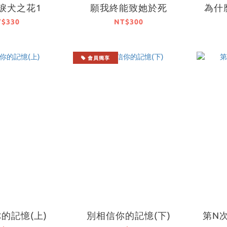
淚犬之花1
願我終能致她於死
為什
T$330
NT$300
會員獨享
的記憶(上)
別相信你的記憶(下)
第N