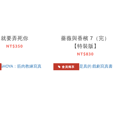
就要弄死你
薔薇與香檳 7（完）
【特裝版】
NT$350
NT$830
會員獨享