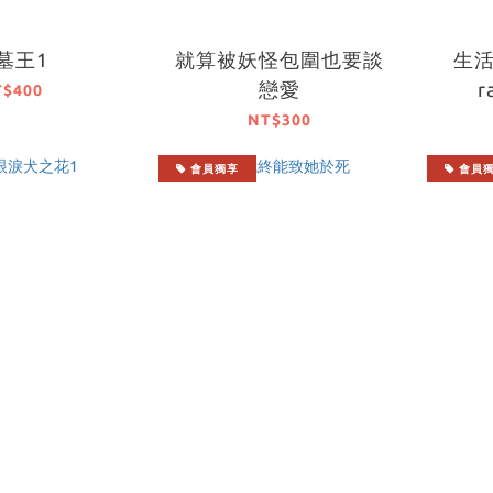
墓王1
就算被妖怪包圍也要談
生活
戀愛
T$400
NT$300
會員獨享
會員