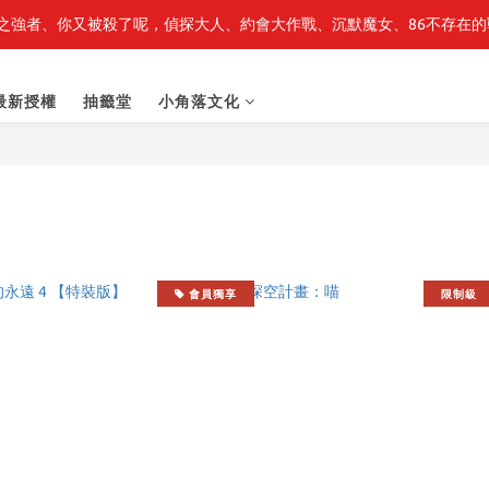
之強者、你又被殺了呢，偵探大人、約會大作戰、沉默魔女、86不存在的戰
最新開賣🔥「全知讀者視角」 周邊商品
最新開賣🔥「全知讀者視角」 周邊商品
最新授權
抽籤堂
小角落文化
會員獨享
限制級