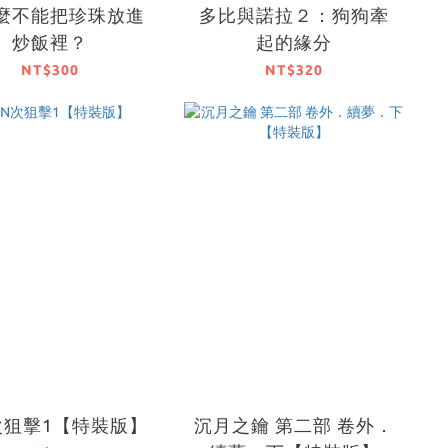
麼不能把珍珠放進
多比與諾拉２：狗狗牽
炒飯裡？
起的緣分
NT$300
NT$320
次狙擊1【特裝版】
沉月之鑰 第二部 卷外．