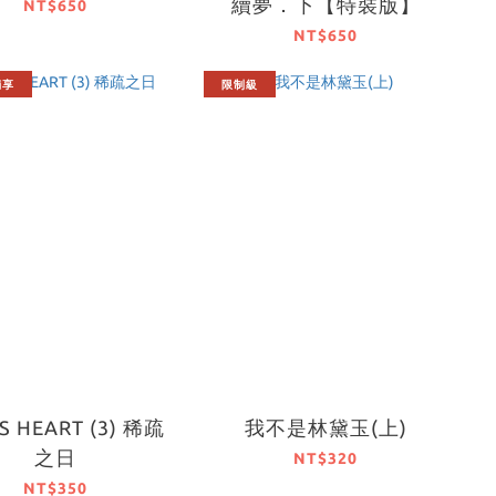
續夢．下【特裝版】
NT$650
NT$650
獨享
限制級
S HEART (3) 稀疏
我不是林黛玉(上)
之日
NT$320
NT$350