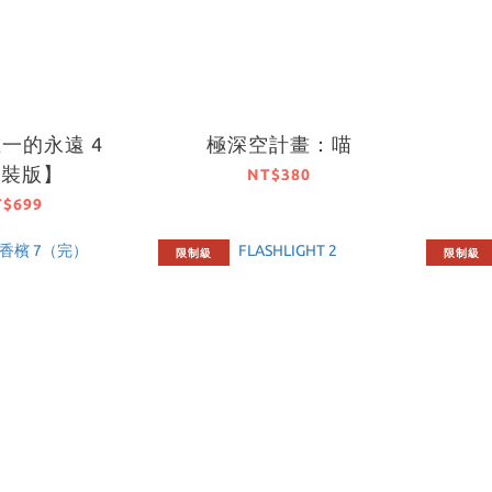
一的永遠 4
極深空計畫：喵
特裝版】
NT$380
T$699
限制級
限制級