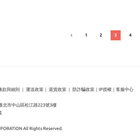
1
2
3
4
條款與細則
｜
運送政策
｜
退貨政策
｜
防詐騙政策
｜
IP授權
｜
客服中心
：臺北市中山區松江路223號3樓
載
ORATION All Rights Reserved.