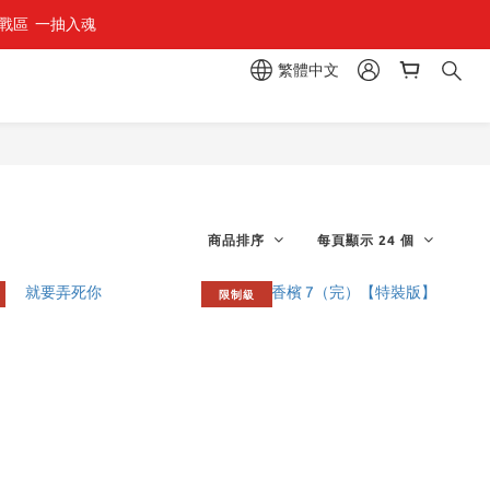
區  一抽入魂 
繁體中文
商品排序
每頁顯示 24 個
限制級