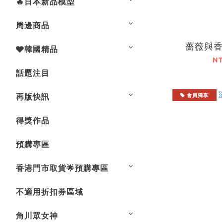
🔥日本新品模型
周邊商品
薔薇與香
🩶韓國精品
N
話題注目
再版快訊
會員獨享
得獎作品
預購專區
香港門市取貨🌟預購專區
不適用折扣券區域
角川眾女神