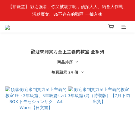
【抽籤堂】 影之強者、你又被殺了呢，偵探大人、約會大作戰、
【轉生史萊姆】系列書展🌟系列小說 79 折，滿$389送「完節紀念
沉默魔女、86不存在的戰區  一抽入魂 
明信片組」
【轉生史萊姆】系列書展🌟系列小說 79 折，滿$389送「完節紀念
明信片組」
歡迎來到實力至上主義的教室 全系列
商品排序
每頁顯示 24 個