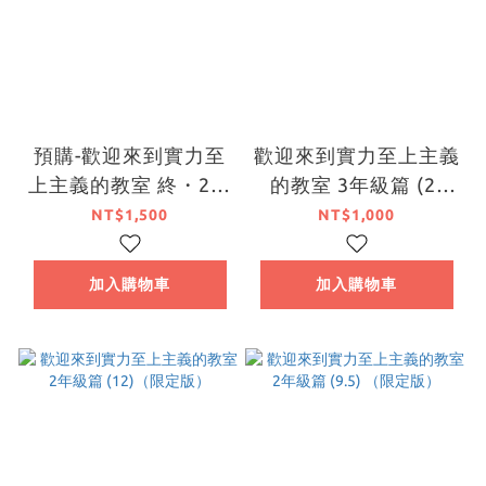
預購-歡迎來到實力至
歡迎來到實力至上主義
上主義的教室 終・2年
的教室 3年級篇 (2)
級篇、3年級篇start
（特裝版）【7月下旬
NT$1,500
NT$1,000
BOX トモセシュンサ
出貨】
ク Art Works【日文
加入購物車
加入購物車
書】