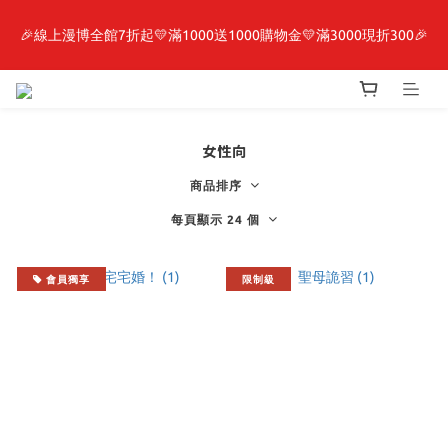
🎉線上漫博全館7折起💛滿1000送1000購物金💛滿3000現折300🎉
最新開賣🔥「全知讀者視角」 周邊商品
【抽籤堂】 影之強者、你又被殺了呢，偵探大人、約會大作戰、
沉默魔女、86不存在的戰區  一抽入魂 
女性向
最新開賣🔥「全知讀者視角」 周邊商品
商品排序
每頁顯示 24 個
會員獨享
限制級