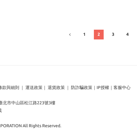
1
2
3
4
條款與細則
｜
運送政策
｜
退貨政策
｜
防詐騙政策
｜
IP授權
｜
客服中心
：臺北市中山區松江路223號3樓
載
ORATION All Rights Reserved.