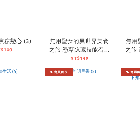
糖戀心 (3)
無用聖女的異世界美食
無用
之旅 憑藉隱藏技能召喚
之旅
T$140
露營車 (2)
NT$140
會員獨享
會員