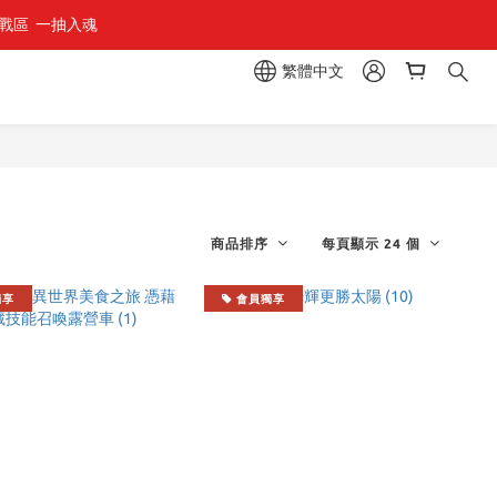
區  一抽入魂 
繁體中文
商品排序
每頁顯示 24 個
獨享
會員獨享