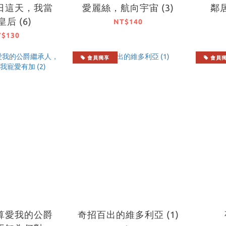
日這天，我當
愛麗絲，航向宇宙 (3)
鄰居
后 (6)
NT$140
T$130
會員獨享
會員
算愛我的公爵
奇招百出的維多利亞 (1)