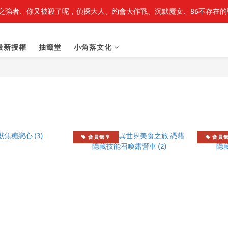
之強者、你又被殺了呢，偵探大人、約會大作戰、沉默魔女、86不存在的戰
最新開賣🔥「全知讀者視角」 周邊商品
最新開賣🔥「全知讀者視角」 周邊商品
最新授權
抽籤堂
小角落文化
會員獨享
會員