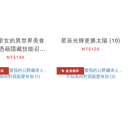
聖女的異世界美食
星辰光輝更勝太陽 (10)
 憑藉隱藏技能召喚
NT$120
露營車 (1)
NT$140
獨享
會員獨享