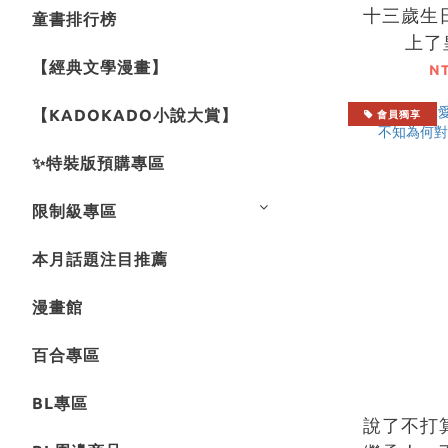
十三歲生
童書排行榜
上了皇
【經典文學漫畫】
N
【KADOKADO小說大賞】
會員獨享
✨特裝版預購專區
限制級專區
本月話題注目推薦
漫畫館
百合專區
BL專區
說了不打