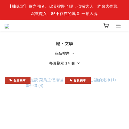
【抽籤堂】 影之強者、你又被殺了呢，偵探大人、約會大作戰、
最新開賣🔥「全知讀者視角」 周邊商品
沉默魔女、86不存在的戰區  一抽入魂 
最新開賣🔥「全知讀者視角」 周邊商品
輕．文學
商品排序
每頁顯示 24 個
會員獨享
會員獨享