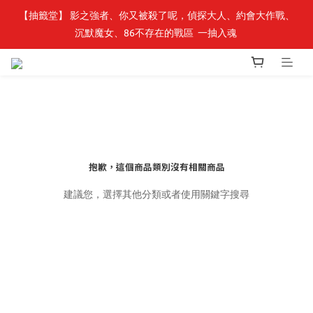
【抽籤堂】 影之強者、你又被殺了呢，偵探大人、約會大作戰、
最新開賣🔥「全知讀者視角」 周邊商品
沉默魔女、86不存在的戰區  一抽入魂 
最新開賣🔥「全知讀者視角」 周邊商品
抱歉，這個商品類別沒有相關商品
建議您，選擇其他分類或者使用關鍵字搜尋