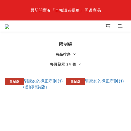
最新開賣🔥「全知讀者視角」 周邊商品
最新開賣🔥「全知讀者視角」 周邊商品
🎉線上漫博全館7折起💛滿1000送1000購物金💛滿3000現折300🎉
限制級
【抽籤堂】 影之強者、你又被殺了呢，偵探大人、約會大作戰、
沉默魔女、86不存在的戰區  一抽入魂 
商品排序
每頁顯示 24 個
最新開賣🔥「全知讀者視角」 周邊商品
限制級
限制級