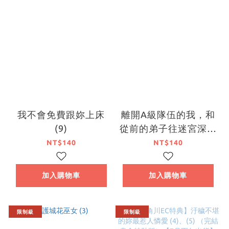
我不會免費跟妳上床
離開A級隊伍的我，和
(9)
從前的弟子往迷宮深處
邁進 (9)
NT$140
NT$140
加入購物車
加入購物車
限制級
限制級