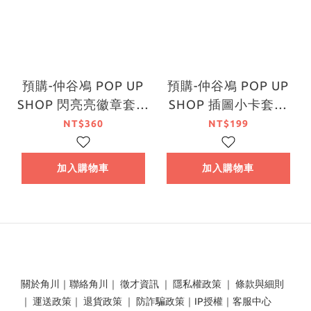
預購-仲谷鳰 POP UP
預購-仲谷鳰 POP UP
SHOP 閃亮亮徽章套組
SHOP 插圖小卡套組
系列【日本進口精品】
系列【日本進口精品】
NT$360
NT$199
加入購物車
加入購物車
關於角川
｜
聯絡角川
｜
徵才資訊
｜
隱私權政策
｜
條款與細則
｜
運送政策
｜
退貨政策
｜
防詐騙政策
｜
IP授權
｜
客服中心