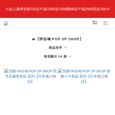
🎉線上漫博全館7折起💛滿1000送1000購物金💛滿3000現折300🎉
最新開賣🔥「全知讀者視角」 周邊商品
【抽籤堂】 影之強者、你又被殺了呢，偵探大人、約會大作戰、
沉默魔女、86不存在的戰區  一抽入魂 
🔥【仲谷鳰 POP UP SHOP】
最新開賣🔥「全知讀者視角」 周邊商品
商品排序
每頁顯示 24 個