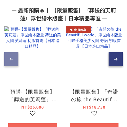
― 最新預購🔥┃ 【限量販售】『葬送的芙莉
蓮』浮世繪木版畫┃日本精品專區 ―
會員獨享
預購-【限量販售】
【限量販售】「奇諾
『葬送的芙莉蓮』浮
の旅 the Beautiful
世繪木版畫 葬送的美
World」浮世繪木版
NT$25,000
NT$18,750
人圖 芙莉蓮 初版首刷
畫 回眸手槍美少女圖
【日本進口精品】
奇諾 初版首刷【日本