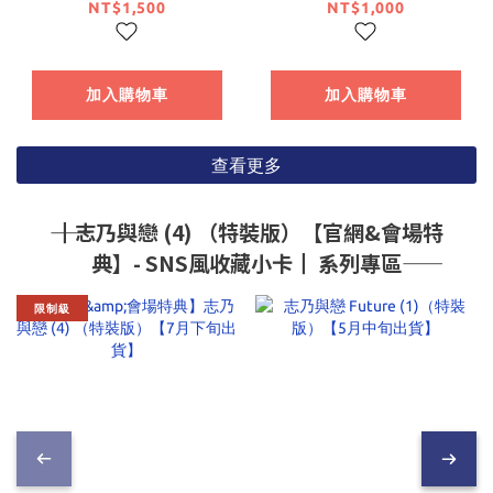
年級篇、3年級篇
（特裝版）【7月下旬
NT$1,500
NT$1,000
start BOX トモセシ
出貨】
ュンサク Art
Works【日文書】
加入購物車
加入購物車
查看更多
―― ┃志乃與戀 (4) （特裝版）【官網&會場特
典】- SNS風收藏小卡┃ 系列專區――
限制級