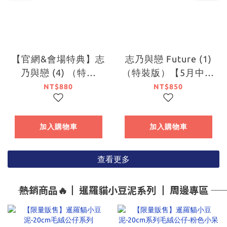
【官網&會場特典】志
志乃與戀 Future (1)
乃與戀 (4) （特裝
（特裝版）【5月中旬
版）【7月下旬出貨】
出貨】
NT$880
NT$850
加入購物車
加入購物車
查看更多
―― 熱銷商品🔥┃ 暹羅貓小豆泥系列 ┃ 周邊專區 ――