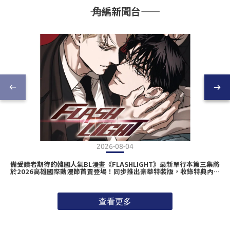
―― 角編新聞台――
2026-08-04
備受讀者期待的韓國人氣BL漫畫《FLASHLIGHT》最新單行本第三集將
於2026高雄國際動漫節首賣登場！同步推出豪華特裝版，收錄特典內容
搶先公開𖤐ˊ˗
查看更多