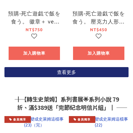
預購-死亡遊戯で飯を
預購-死亡遊戯で飯を
食う。 徽章＋ ver.
食う。 壓克力人形立
GOLDEN BATH BOX
牌 系列（GOLDEN
NT$750
NT$450
販售【日本進口精
BATH）【日本進口精
品】
品】
加入購物車
加入購物車
查看更多
―― ┃【轉生史萊姆】系列書展🌟系列小說 79
折、滿$389送「完節紀念明信片組」┃ ――
會員獨享
會員獨享