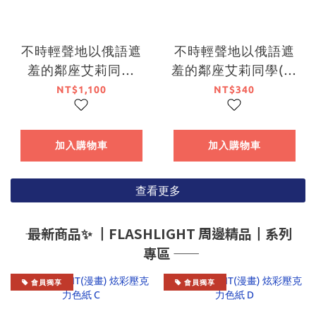
不時輕聲地以俄語遮
不時輕聲地以俄語遮
羞的鄰座艾莉同學
羞的鄰座艾莉同學(原
(11)（限定版）【7月
作) 壓克力色紙 D (台
NT$1,100
NT$340
下旬出貨】
灣角川官網限定)
加入購物車
加入購物車
查看更多
―― 最新商品✨ ┃FLASHLIGHT 周邊精品┃系列
專區 ――
會員獨享
會員獨享