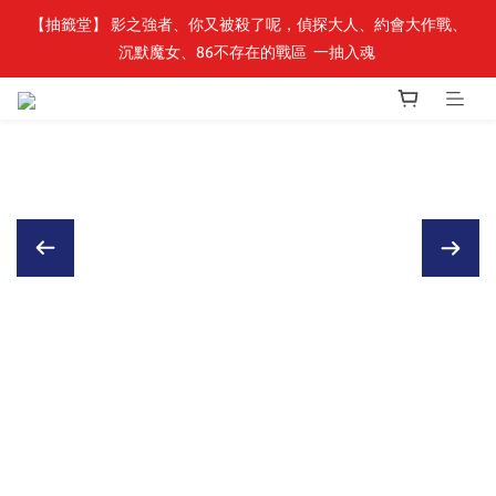
【轉生史萊姆】系列書展🌟系列小說 79 折，滿$389送「完節紀念
【轉生史萊姆】系列書展🌟系列小說 79 折，滿$389送「完節紀念
明信片組」
明信片組」
🎉線上漫博全館7折起💛滿1000送1000購物金💛滿3000現折300🎉
【抽籤堂】 影之強者、你又被殺了呢，偵探大人、約會大作戰、
沉默魔女、86不存在的戰區  一抽入魂 
【轉生史萊姆】系列書展🌟系列小說 79 折，滿$389送「完節紀念
明信片組」