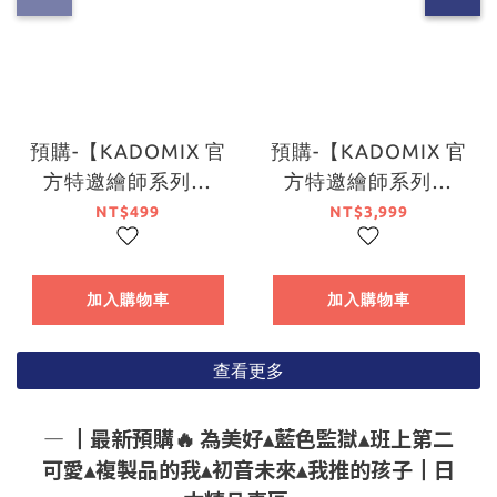
預購-【KADOMIX 官
預購-【KADOMIX 官
方特邀繪師系列】
方特邀繪師系列】
『約會大作戰』壓克
『約會大作戰』BIG掛
NT$499
NT$3,999
力立牌 夜刀神十香
軸 時崎狂三 系列
系列【日本進口精
【日本進口精品】
品】
加入購物車
加入購物車
查看更多
― ┃最新預購🔥 為美好▴藍色監獄▴班上第二
可愛▴複製品的我▴初音未來▴我推的孩子┃日