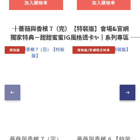
進口精品】
加入購物車
加入購物車
―― ┃薔薇與香檳 7（完）【特裝版】會場&官網
獨家特典－甜甜蜜蜜IG風格透卡✨┃系列專區 ――
限制級
限制級/官網限定特典
薔薇與香檳 7（完）
薔薇與香檳 6 【特裝