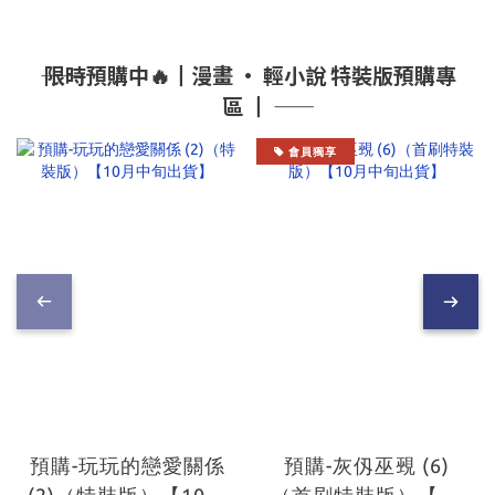
―― 限時預購中🔥┃漫畫 • 輕小說 特裝版預購專
區 ┃ ――
會員獨享
預購-玩玩的戀愛關係
預購-灰仭巫覡 (6)
(2)（特裝版）【10月
（首刷特裝版）【10