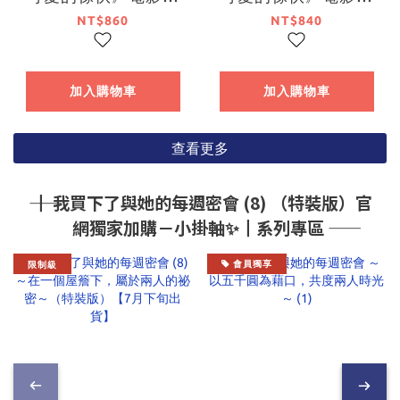
映紀念４－６珍藏套
映紀念１－３珍藏套
NT$860
NT$840
書
書
加入購物車
加入購物車
查看更多
―― ┃ 我買下了與她的每週密會 (8) （特裝版）官
網獨家加購－小掛軸✨┃系列專區 ――
限制級
會員獨享