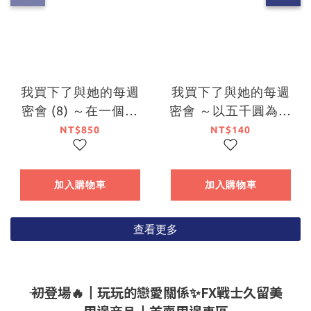
我買下了與她的每週
我買下了與她的每週
密會 (8) ～在一個屋
密會 ～以五千圓為藉
簷下，屬於兩人的祕
口，共度兩人時光～
NT$850
NT$140
密～（特裝版）【7月
(1)
下旬出貨】
加入購物車
加入購物車
查看更多
―― 初登場🔥┃玩玩的戀愛關係✨FX戰士久留美