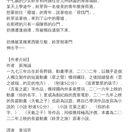
十七歲的少女鈴芽和阿姨住在九州靜謐的海港城鎮。
某天上學途中，鈴芽與一名俊美的青年擦身而過。
想要前往「廢墟」的青年，說著他在「尋找門」。
鈴芽追著他，來到了山中的廢墟，
在那裡的只有一扇陳舊的白門，
彷彿遭逢崩壞，而被獨自遺留下來。
彷彿被某種東西吸引般，鈴芽朝著門
伸出手──
【作者介紹】
作者 新海誠
一九七三年出生於長野縣。動畫導演。二〇〇二年，以幾乎是個
人獨立製作的短篇動畫《星之聲》獲得矚目。之後陸續發表《雲
之彼端，約定的地方》、《秒速5公分》、《追逐繁星的孩子》、
《言葉之庭》等作品，獲得國內外多座獎項，二〇一六年上映的
動畫《你的名字。》更成為創紀錄的賣座電影。二〇一九年上映
的長篇動畫《天氣之子》也蔚為話題。將自己導演作品改寫為小
說的《小說‧秒速5公分》、《小說 言葉之庭》、《你的名
字。》、《天氣之子》等作品，同樣獲得極高評價。本書為二〇
二二年上映的長篇動畫《鈴芽之旅》原著小說。
譯者 黃涓芳