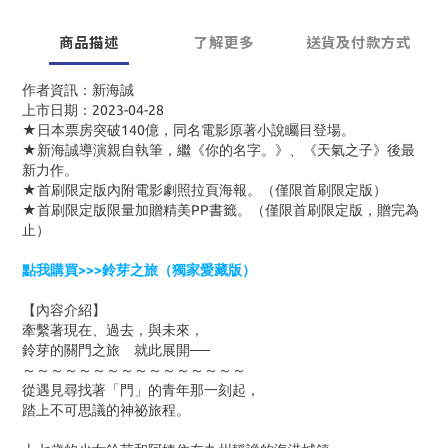
商品描述
了解更多
送貨及付款方式
作者資訊：新海誠
上市日期：2023-04-28
★日本票房突破
140
億，同名電影原著小說矚目登場。
★新海誠導演親自執筆，繼《你的名字。》、《天氣之子》後最
新力作。
★首刷限定版內附電影劇照拉頁海報。（僅限首刷限定版）
★首刷限定版限量加贈精美
PP
書籤。（僅限首刷限定版，贈完為
止）
點我購買>>>鈴芽之旅（獨家愛藏版）
【內容介紹】
牽繫著現在、過去，與未來，
鈴芽的關門之旅 就此展開──
～～～～～～～～～～～～～～～～
從遇見尋找著「門」的青年那一刻起，
踏上不可思議的神祕旅程。