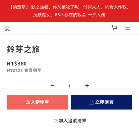
【抽籤堂】 影之強者、你又被殺了呢，偵探大人、約會大作戰、
最新開賣🔥「全知讀者視角」 周邊商品
沉默魔女、86不存在的戰區  一抽入魂 
最新開賣🔥「全知讀者視角」 周邊商品
鈴芽之旅
NT$380
會員獨享
NT$323
加入購物車
立即購買
加入追蹤清單