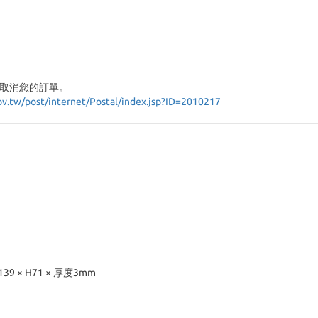
取消您的訂單。
ov.tw/post/internet/Postal/index.jsp?ID=2010217
 × H71 × 厚度3mm