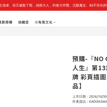
之強者、你又被殺了呢，偵探大人、約會大作戰、沉默魔女、86不存在的戰
最新開賣🔥「全知讀者視角」 周邊商品
最新開賣🔥「全知讀者視角」 周邊商品
最新授權
抽籤堂
小角落文化
預購-『NO G
人生』第1
牌 彩頁插
品】
上市日期：2026/10/30
作者資訊：KADOKAW