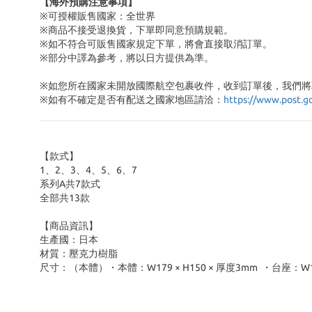
【海外預購注意事項】
※可授權販售國家：全世界
※商品不接受退換貨，下單即同意預購規範。
※如不符合可販售國家規定下單，將會直接取消訂單。
※部分中譯為參考，將以日方提供為準。
※如您所在國家未開放國際航空包裹收件，收到訂單後，我們將
※
如有不確定是否有配送之國家地區請洽：
https://www.post.g
【款式】
1、2、3、4、5、6、7
系列A共7款式
全部共13款
【商品資訊】
生產國：日本
材質：壓克力樹脂
尺寸：（本體）・本體：W179 × H150 × 厚度3mm ・台座：W139