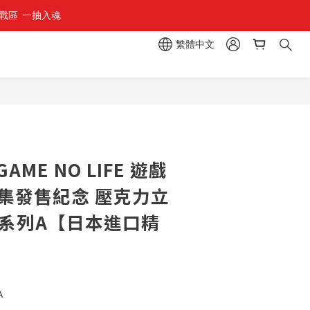
區  一抽入魂 
繁體中文
立即購買
AME NO LIFE 遊戲
3集發售紀念 壓克力立
圖系列A【日本進口精
A