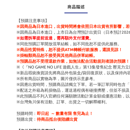
商品描述
【預購注意事項】
※因商品為日本進口，出貨時間將會依照日本出貨有所影響，若
※因商品為日本進口，上市日為台灣預計出貨日（日本預計202
※
如需拆單提前送達，需再額外支付運費。
※同批預購訂單開放混單結帳，如不同批恕不提供此服務。
※商品性質特殊，恕不提供ATM轉帳付款服務，還請見諒！
※掛軸類商品恕不接受與其他商品併單結帳。
※預購品恕不受理退款作業，如無法配合活動規則者請勿預購！
※《『NO GAME NO LIFE 遊戲人生』第13集發售紀念 
※新品瑕疵換貨請先將商品外包裝盒/袋回復原狀，以及保持內
※所有商品以實物為準，圖片僅供示意參考。
※因應出貨時間，預購商品請獨立下單。若一筆訂單同時包含
※配送之外箱為耗損物品，運送過程偶有碰撞擠壓，但並不損及
※此預購品不列入官網任何滿額贈活動計算金額或優惠活動，以
※台灣角川保有活動、訂單、出貨之一切解釋權利。
預購時間：
即日起 ～ 數量有限 售完為止！
預購出貨：
待商品抵台後陸續出貨