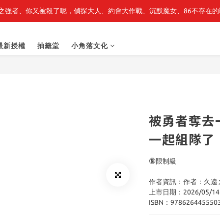
之強者、你又被殺了呢，偵探大人、約會大作戰、沉默魔女、86不存在的戰
最新開賣🔥「全知讀者視角」 周邊商品
最新開賣🔥「全知讀者視角」 周邊商品
最新授權
抽籤堂
小角落文化
被勇者奪去
一起組隊了！ 
🔞限制級
作者資訊：作者：久遠ま
上市日期：2026/05/14
ISBN：978626445550