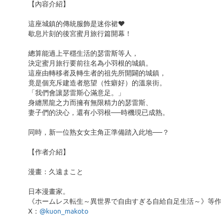
【內容介紹】
這座城鎮的傳統服飾是迷你裙❤
歇息片刻的後宮蜜月旅行篇開幕！
總算能過上平穩生活的瑟雷斯等人，
決定蜜月旅行要前往名為小羽根的城鎮。
這座由轉移者及轉生者的祖先所開闢的城鎮，
竟是個充斥建造者慾望（性癖好）的溫泉街。
「我們會讓瑟雷斯心滿意足。」
身纏黑龍之力而擁有無限精力的瑟雷斯、
妻子們的決心，還有小羽根──時機現已成熟。
同時，新一位熟女女主角正準備踏入此地──？
【作者介紹】
漫畫：久遠まこと
日本漫畫家。
《ホームレス転生～異世界で自由すぎる自給自足生活～》等
X：
@kuon_makoto