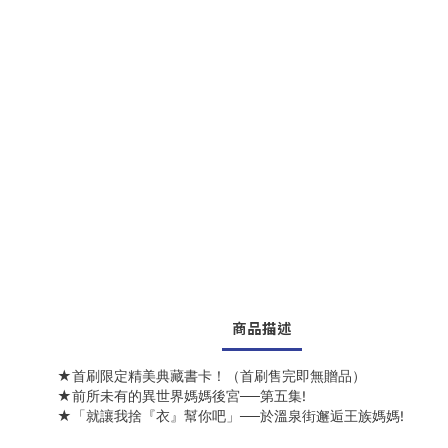
商品描述
★首刷限定精美典藏書卡！（首刷售完即無贈品）
★前所未有的異世界媽媽後宮──第五集!
★「就讓我捨『衣』幫你吧」──於溫泉街邂逅王族媽媽!