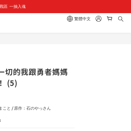
區  一抽入魂 
繁體中文
立即購買
一切的我跟勇者媽媽
(5)
こと / 原作：石のやっさん
3