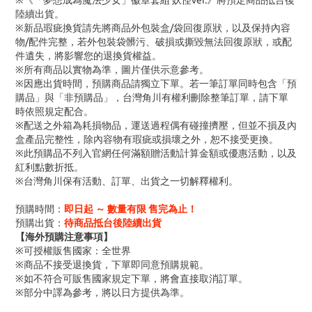
※《「夢想成為魔法少女」徽章套組 妖怪ver.》將預定商品抵台後
陸續出貨。
※新品瑕疵換貨請先將商品外包裝盒/袋回復原狀，以及保持內容
物/配件完整，若外包裝袋髒污、破損或撕毀無法回復原狀，或配
件遺失，將影響您的退換貨權益。
※所有商品以實物為準，圖片僅供示意參考。
※因應出貨時間，預購商品請獨立下單。若一筆訂單同時包含「預
購品」與「非預購品」，台灣角川有權利刪除整筆訂單，請下單
時依照規定配合。
※配送之外箱為耗損物品，運送過程偶有碰撞擠壓，但並不損及內
盒產品完整性，除內容物有瑕疵或損壞之外，恕不接受更換。
※此預購品不列入官網任何滿額贈活動計算金額或優惠活動，以及
紅利點數折抵。
※台灣角川保有活動、訂單、出貨之一切解釋權利。
預購時間：
即日起 ～ 數量有限 售完為止！
預購出貨：
待商品抵台後陸續出貨
【海外預購注意事項】
※可授權販售國家：全世界
※商品不接受退換貨，下單即同意預購規範。
※如不符合可販售國家規定下單，將會直接取消訂單。
※部分中譯為參考，將以日方提供為準。