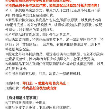
※掛軸類商品恕不接受與其他商品併單結帳。
※預購品恕不受理退款作業，如無法配合活動規則者請勿預購！
※《「夢想成為魔法少女」壓克力人形立牌 比基尼小惡魔ver. 系
列》將預定商品抵台後陸續出貨。
※新品瑕疵換貨請先將商品外包裝盒/袋回復原狀，以及保持內容
物/配件完整，若外包裝袋髒污、破損或撕毀無法回復原狀，或配
件遺失，將影響您的退換貨權益。
※所有商品以實物為準，圖片僅供示意參考。
※因應出貨時間，預購商品請獨立下單。若一筆訂單同時包含「預
購品」與「非預購品」，台灣角川有權利刪除整筆訂單，請下單
時依照規定配合。
※配送之外箱為耗損物品，運送過程偶有碰撞擠壓，但並不損及內
盒產品完整性，除內容物有瑕疵或損壞之外，恕不接受更換。
※此預購品不列入官網任何滿額贈活動計算金額或優惠活動，以及
紅利點數折抵。
※台灣角川保有活動、訂單、出貨之一切解釋權利。
預購時間：
即日起 ～ 數量有限 售完為止！
預購出貨：
待商品抵台後陸續出貨
【海外預購注意事項】
※可授權販售國家：全世界
※商品不接受退換貨，下單即同意預購規範。