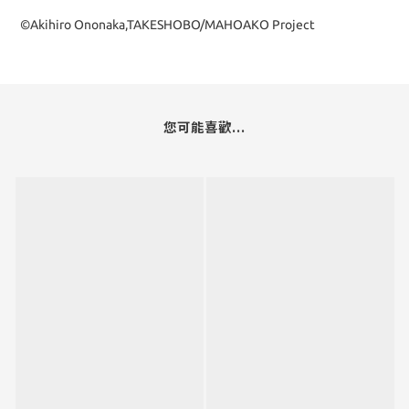
©Akihiro Ononaka,TAKESHOBO/MAHOAKO Project
您可能喜歡...