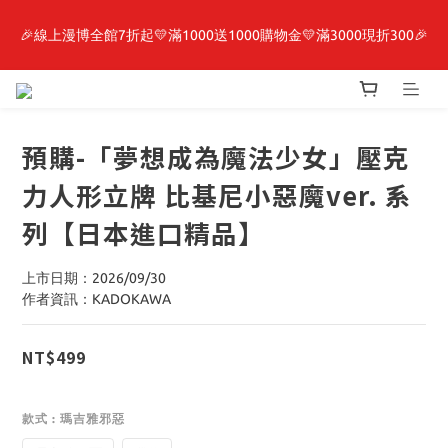
🎉線上漫博全館7折起💛滿1000送1000購物金💛滿3000現折300🎉
最新開賣🔥「全知讀者視角」 周邊商品
【抽籤堂】 影之強者、你又被殺了呢，偵探大人、約會大作戰、
沉默魔女、86不存在的戰區  一抽入魂 
預購-「夢想成為魔法少女」壓克
最新開賣🔥「全知讀者視角」 周邊商品
力人形立牌 比基尼小惡魔ver. 系
列【日本進口精品】
上市日期：2026/09/30
作者資訊：KADOKAWA
NT$499
款式
: 瑪吉雅邪惡