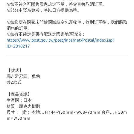
※如不符合可販售國家規定下單，將會直接取消訂單。
※部分中譯為參考，將以日方提供為準。
※如您所在國家未開放國際航空包裹收件，收到訂單後，我們將取
消您的訂單。
※
如有不確定是否有配送之國家地區請洽：
https://www.post.gov.tw/post/internet/Postal/index.jsp?
ID=2010217
【款式】
瑪吉雅邪惡、獵豹
共2款式
【商品資訊】
生產國：日本
材質：壓克力樹脂
尺寸：（約）本體…Ｈ144~150ｍｍ×Ｗ68~70ｍｍ 台座…Ｈ50ｍ
ｍ×Ｗ50ｍｍ