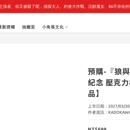
之強者、你又被殺了呢，偵探大人、約會大作戰、沉默魔女、86不存在的戰
轉生史萊姆】系列書展🌟系列小說 79 折，滿$389送「完節紀念明信片
轉生史萊姆】系列書展🌟系列小說 79 折，滿$389送「完節紀念明信片
最新授權
抽籤堂
小角落文化
預購-『狼
紀念 壓克
品】
上市日期：2027/03/30
作者資訊：KADOKAW
NT$699