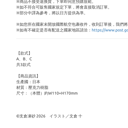
※商品不接受退換貨，下單即同意預購規範。
※如不符合可販售國家規定下單，將會直接取消訂單。
※部分中譯為參考，將以日方提供為準。
※如您所在國家未開放國際航空包裹收件，收到訂單後，我們將
※
如有不確定是否有配送之國家地區請洽：
https://www.post.g
【款式】
A、B、C
共3款式
【商品資訊】
生產國：日本
材質：壓克力樹脂
尺寸：（本體）約W110×H170mm
©支倉凍砂 2026 イラスト／文倉 十