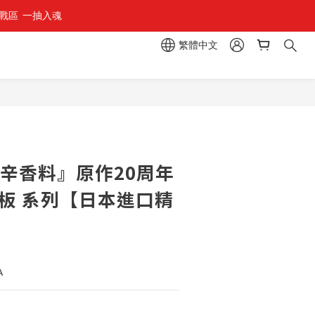
區  一抽入魂 
組」
繁體中文
組」
立即購買
與辛香料』原作20周年
力板 系列【日本進口精
A