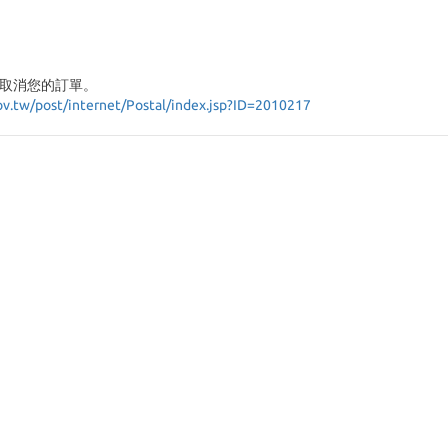
取消您的訂單。
ov.tw/post/internet/Postal/index.jsp?ID=2010217