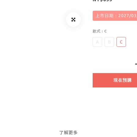
上市日期：2027/03
款式
: C
A
B
C
現在預購
了解更多