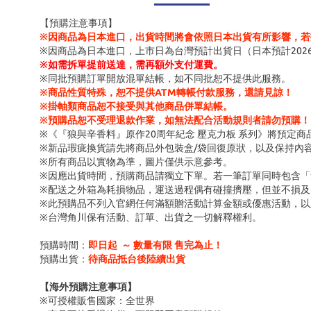
【預購注意事項】
※因商品為日本進口，出貨時間將會依照日本出貨有所影響，若
※因商品為日本進口，上市日為台灣預計出貨日（日本預計202
※
如需拆單提前送達，需再額外支付運費。
※同批預購訂單開放混單結帳，如不同批恕不提供此服務。
※商品性質特殊，恕不提供ATM轉帳付款服務，還請見諒！
※掛軸類商品恕不接受與其他商品併單結帳。
※預購品恕不受理退款作業，如無法配合活動規則者請勿預購！
※《『狼與辛香料』原作20周年紀念 壓克力板 系列》將預定
※新品瑕疵換貨請先將商品外包裝盒/袋回復原狀，以及保持內
※所有商品以實物為準，圖片僅供示意參考。
※因應出貨時間，預購商品請獨立下單。若一筆訂單同時包含
※配送之外箱為耗損物品，運送過程偶有碰撞擠壓，但並不損及
※此預購品不列入官網任何滿額贈活動計算金額或優惠活動，以
※台灣角川保有活動、訂單、出貨之一切解釋權利。
預購時間：
即日起 ～ 數量有限 售完為止！
預購出貨：
待商品抵台後陸續出貨
【海外預購注意事項】
※可授權販售國家：全世界