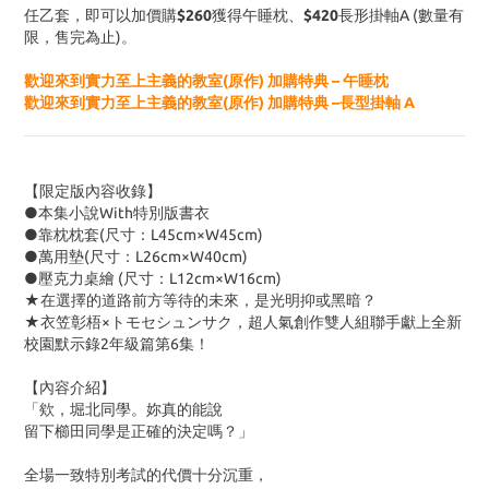
任乙套，即可以
加價購
$260
獲得午睡枕、
$420
長形掛軸A (數量有
限，售完為止)。
歡迎來到實力至上主義的教室(原作) 加購特典 – 午睡枕
歡迎來到實力至上主義的教室(原作) 加購特典 –長型掛軸 A
【限定版內容收錄】
●本集小說With特別版書衣
●靠枕枕套(尺寸：L45cm×W45cm)
●萬用墊(尺寸：L26cm×W40cm)
●壓克力桌繪 (尺寸：L12cm×W16cm)
★在選擇的道路前方等待的未來，是光明抑或黑暗？
★衣笠彰梧×トモセシュンサク，超人氣創作雙人組聯手獻上全新
校園默示錄2年級篇第6集！
【內容介紹】
「欸，堀北同學。妳真的能說
留下櫛田同學是正確的決定嗎？」
全場一致特別考試的代價十分沉重，