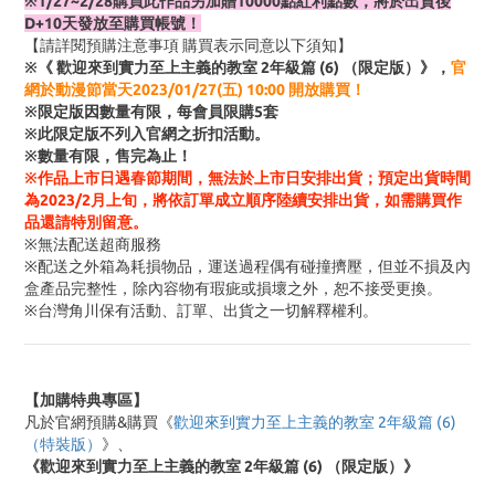
※1/27~2/28購買此作品另加贈10000點紅利點數，將於出貨後
D+10天發放至購買帳號！
【請詳閱預購注意事項 購買表示同意以下須知】
※《 歡迎來到實力至上主義的教室 2年級篇 (6) （限定版）》，
官
網於動漫節當天2023/01/27(五) 10:00 開放購買！
※限定版因數量有限，每會員限購5套
※此限定版不列入官網之折扣活動。
※數量有限，售完為止！
※作品上市日遇春節期間，無法於上市日安排出貨；預定出貨時間
為2023/2月上旬，將依訂單成立順序陸續安排出貨，如需購買作
品還請特別留意。
※無法配送超商服務
※配送之外箱為耗損物品，運送過程偶有碰撞擠壓，但並不損及內
盒產品完整性，除內容物有瑕疵或損壞之外，恕不接受更換。
※台灣角川保有活動、訂單、出貨之一切解釋權利。
【加購特典專區】
凡於官網預購&購買《
歡迎來到實力至上主義的教室 2年級篇 (6)
（特裝版）
》、
《歡迎來到實力至上主義的教室 2年級篇 (6) （限定版）》