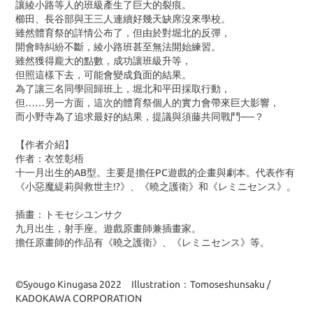
讓綾小路等人的班級產生了巨大的裂痕。
櫛田、長谷部與王三人連續好幾天缺席沒來學校。
雖然體育祭的詳情公布了，但由於對堀北的反彈，
開會時糾紛不斷，綾小路班甚至無法開始練習。
雖然獲得龐大的點數，成功讓班級升等，
但照這樣下去，可能會變成負面的結果。
為了讓三名同學回歸班上，堀北和平田採取行動，
但……另一方面，這次的體育祭個人的實力會帶來巨大影響，
而小野寺為了追求最好的結果，提議與須藤共同戰鬥──？
【作者介紹】
作者：衣笠彰梧
十一月出生的AB型。主要是擔任PC遊戲的企畫與劇本。代表作有
《小惡魔緹莉與救世主!?》、《曉之護衛》和《レミニセンス》。
插畫：トモセシユンサク
九月出生，射手座。遊戲原畫師兼插畫家。
擔任原畫師的作品有《曉之護衛》、《レミニセンス》等。
©Syougo Kinugasa 2022 Illustration：Tomoseshunsaku /
KADOKAWA CORPORATION