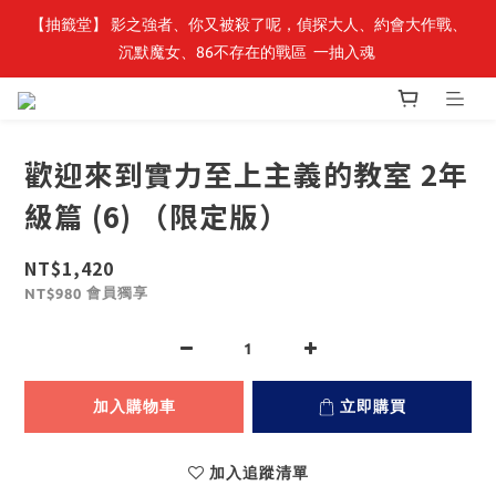
【抽籤堂】 影之強者、你又被殺了呢，偵探大人、約會大作戰、
最新開賣🔥「全知讀者視角」 周邊商品
沉默魔女、86不存在的戰區  一抽入魂 
最新開賣🔥「全知讀者視角」 周邊商品
歡迎來到實力至上主義的教室 2年
級篇 (6) （限定版）
NT$1,420
會員獨享
NT$980
加入購物車
立即購買
加入追蹤清單