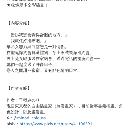
★收錄眾多全彩插畫！
【內容介紹】
「告訴我戀會覺得舒服的地方。」
「我就任妳擺布吧。」
早乙女志乃與白雪戀是一對情侶。
在聖誕節約會挑選禮物、穿上泳裝去海邊約會、
換上兔女郎服裝在家約會、透過電話的祕密約會──
她們一起度過了許多日子。
戀人之間甜～蜜蜜，又有點色情的日常。
【作者介紹】
作者：千種みのり
現居東京都的自由插畫家（兼漫畫家），目前從事書籍插畫、角
色設計，以及畫漫畫。
X：
@minori_chigusa
pixiv：
https://www.pixiv.net/users/41106591