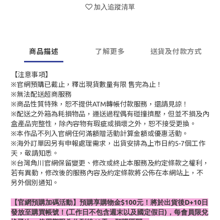
加入追蹤清單
商品描述
了解更多
送貨及付款方式
【注意事項】
※官網預購已截止，釋出現貨數量有限 售完為止！
※無法配送超商服務
※商品性質特殊，恕不提供ATM轉帳付款服務，還請見諒！
※配送之外箱為耗損物品，運送過程偶有碰撞擠壓，但並不損及內
盒產品完整性，除內容物有瑕疵或損壞之外，恕不接受更換。
※本作品不列入官網任何滿額贈活動計算金額或優惠活動。
※海外訂單因另有申報處理需求，出貨安排為上市日約5-7個工作
天，敬請知悉。
※台灣角川官網保留變更、修改或終止本服務及約定條款之權利，
若有異動，修改後的服務內容及約定條款將公佈在本網站上，不
另外個別通知。
【官網預購加碼活動】預購享購物金$100元！將於出貨後D+10日
發放至購買帳號！(工作日不包含週末以及國定假日)，每會員限兌