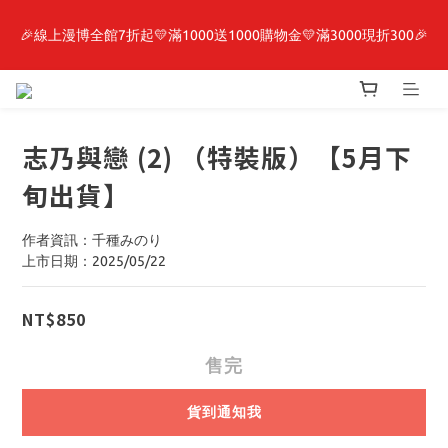
🎉線上漫博全館7折起💛滿1000送1000購物金💛滿3000現折300🎉
最新開賣🔥「全知讀者視角」 周邊商品
【抽籤堂】 影之強者、你又被殺了呢，偵探大人、約會大作戰、
沉默魔女、86不存在的戰區  一抽入魂 
志乃與戀 (2) （特裝版）【5月下
最新開賣🔥「全知讀者視角」 周邊商品
旬出貨】
作者資訊：千種みのり
上市日期：2025/05/22
NT$850
售完
貨到通知我