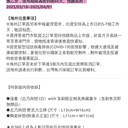
換乙次，使用期限為收到後60天。預購區間：
2025/03/18~2025/04/01
【海外注意事項】
※海外訂單因另有申報處理需求，出貨安排為上市日約5-7個工作
天，敬請知悉。
※選擇香港門市取貨之訂單需待預購商品上市後，於當月月底統一
寄至香港門市，貨物抵達香港後會盡快通知。
※因受新型冠狀病毒肺炎(COVID-19)疫情影響，致擴大邊境及健
康範圍管制，爰發往部分國家之各類航空郵件，郵件處理及投遞
時效皆會嚴重延誤。
※海外訂單若未於下單後3個月內完成出貨將取消訂單。
請海外讀者自行斟酌，台灣角川保留訂單出貨權利。
【特裝版內容收錄】
●漫畫《志乃與戀 (2)》with 首刷限定精美典藏書卡（首刷售完即
無贈品）
●志乃與戀 壓克力立牌 (尺寸：L13cm×W16cm)
●陶瓷杯墊(附展示立架) (尺寸：L11cm × W11cm)
★在SNS上成為人氣話題的百合情侶漫畫化！