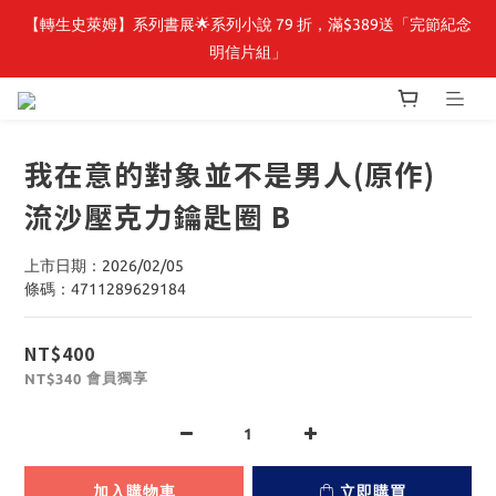
【轉生史萊姆】系列書展🌟系列小說 79 折，滿$389送「完節紀念
【轉生史萊姆】系列書展🌟系列小說 79 折，滿$389送「完節紀念
明信片組」
明信片組」
🎉線上漫博全館7折起💛滿1000送1000購物金💛滿3000現折300🎉
我在意的對象並不是男人(原作)
【抽籤堂】 影之強者、你又被殺了呢，偵探大人、約會大作戰、
流沙壓克力鑰匙圈 B
沉默魔女、86不存在的戰區  一抽入魂 
【轉生史萊姆】系列書展🌟系列小說 79 折，滿$389送「完節紀念
上市日期：2026/02/05
明信片組」
條碼：4711289629184
NT$400
會員獨享
NT$340
加入購物車
立即購買