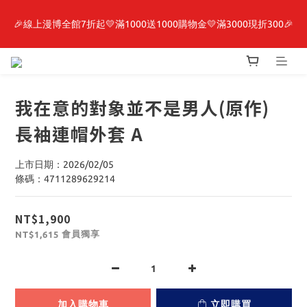
🎉線上漫博全館7折起💛滿1000送1000購物金💛滿3000現折300🎉
最新開賣🔥「全知讀者視角」 周邊商品
【抽籤堂】 影之強者、你又被殺了呢，偵探大人、約會大作戰、
沉默魔女、86不存在的戰區  一抽入魂 
我在意的對象並不是男人(原作)
最新開賣🔥「全知讀者視角」 周邊商品
長袖連帽外套 A
上市日期：2026/02/05
條碼：4711289629214
NT$1,900
會員獨享
NT$1,615
加入購物車
立即購買