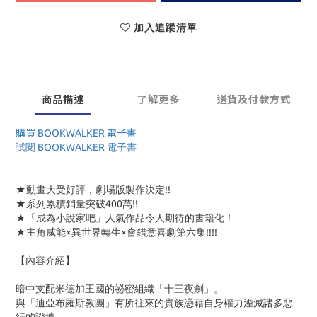
加入追蹤清單
商品描述
了解更多
送貨及付款方式
購買 BOOKWALKER 電子書
試閱 BOOKWALKER 電子書
★動畫大受好評，劇場版製作決定!!
★系列累積銷量突破400萬!!
★「成為小說家吧」人氣作品令人期待的書籍化！
★主角威能×異世界轉生×會錯意喜劇第六集!!!!
【內容介紹】
暗中支配米德加王國的祕密組織「十三夜劍」。
與「迪亞布羅斯教團」有所往來的貴族憑藉自身權力湮滅諸多惡