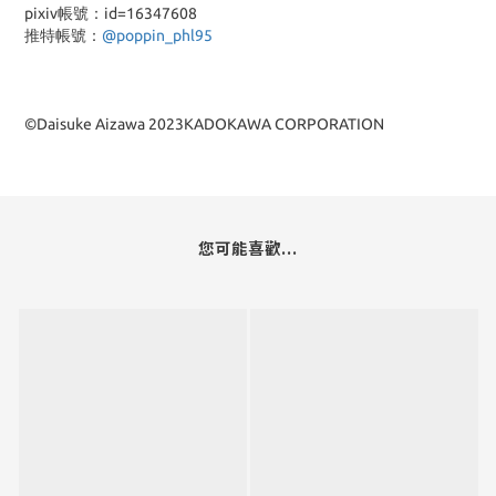
pixiv帳號：id=16347608
推特帳號：
@poppin_phl95
©Daisuke Aizawa 2023KADOKAWA CORPORATION
您可能喜歡...