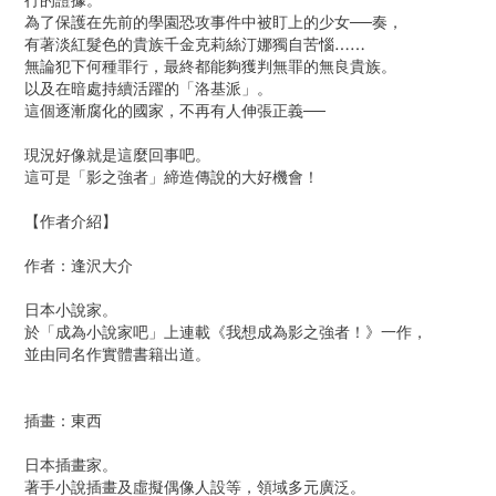
行的證據。
為了保護在先前的學園恐攻事件中被盯上的少女──奏，
有著淡紅髮色的貴族千金克莉絲汀娜獨自苦惱……
無論犯下何種罪行，最終都能夠獲判無罪的無良貴族。
以及在暗處持續活躍的「洛基派」。
這個逐漸腐化的國家，不再有人伸張正義──
現況好像就是這麼回事吧。
這可是「影之強者」締造傳說的大好機會！
【作者介紹】
作者：逢沢大介
日本小說家。
於「成為小說家吧」上連載《我想成為影之強者！》一作，
並由同名作實體書籍出道。
插畫：東西
日本插畫家。
著手小說插畫及虛擬偶像人設等，領域多元廣泛。