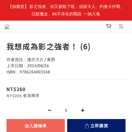
【抽籤堂】 影之強者、你又被殺了呢，偵探大人、約會大作戰、
最新開賣🔥「全知讀者視角」 周邊商品
沉默魔女、86不存在的戰區  一抽入魂 
最新開賣🔥「全知讀者視角」 周邊商品
我想成為影之強者！ (6)
作者資訊：逢沢大介 / 東西
上市日期：2024/08/26
ISBN：9786264003568
NT$260
會員獨享
NT$205
加入購物車
立即購買