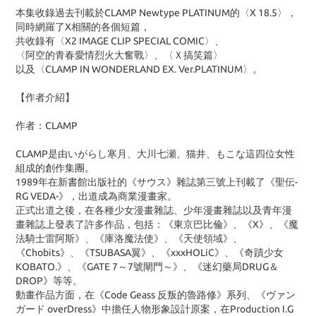
本集收錄過去刊載於CLAMP Newtype PLATINUM的〈X 18.5〉，
同時網羅了X相關的各個短篇，
共收錄有〈X2 IMAGE CLIP SPECIAL COMIC〉、
〈阿空的青春愛情烈火大奮戰〉、〈Ｘ搞笑篇〉
以及〈CLAMP IN WONDERLAND EX. Ver.PLATINUM〉。
【作者介紹】
作者：CLAMP
CLAMP是由いがらし寒月、大川七瀬、猫井、もこな這四位女性
組成的創作集團。
1989年在新書館出版社的《サウス》雜誌第三號上刊載了《聖伝-
RG VEDA-》，出道成為商業漫畫家。
正式出道之後，在各種少女漫畫雜誌、少年漫畫雜誌以及青年漫
畫雜誌上發表了許多作品，包括：《東京巴比倫》、《X》、《魔
法騎士雷阿斯》、《庫洛魔法使》、《天使領域》、
《Chobits》、《TSUBASA翼》、《xxxHOLiC》、《奇蹟少女
KOBATO.》、《GATE 7～7號閘門～》、《迷幻藥局DRUG＆
DROP》等等。
動畫作品方面，在《Code Geass 反叛的魯路修》系列、《ヴァン
ガード overDress》中擔任人物形象設計原案，在Production I.G