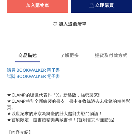
加入購物車
立即購買
加入追蹤清單
商品描述
了解更多
送貨及付款方式
購買 BOOKWALKER 電子書
試閱 BOOKWALKER 電子書
★CLAMP的曠世代表作「X」新裝版，強勢襲來!!
★CLAMP特別全新繪製的書衣，書中並收錄過去未收錄的精美彩
頁。
★以世紀末的東京為舞臺的壯大超能力戰鬥物語！
★首刷限定！隨書贈精美典藏書卡！(首刷售完即無贈品)
【內容介紹】