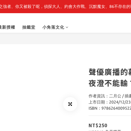
之強者、你又被殺了呢，偵探大人、約會大作戰、沉默魔女、86不存在的戰
最新開賣🔥「全知讀者視角」 周邊商品
最新開賣🔥「全知讀者視角」 周邊商品
最新授權
抽籤堂
小角落文化
聲優廣播的幕
夜澄不能輸
作者資訊：二月公 / 
上市日期：2024/12/23
ISBN：978626400952
NT$250