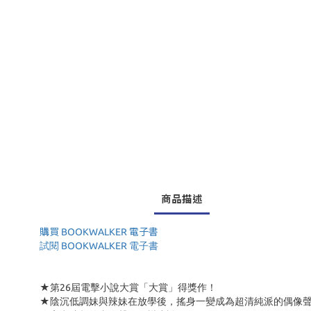
商品描述
購買 BOOKWALKER 電子書
試閱 BOOKWALKER 電子書
★第26屆電擊小說大賞「大賞」得獎作！
★陰沉低調妹與辣妹在放學後，搖身一變成為超清純派的偶像聲優