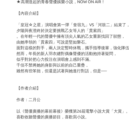
★高潮迭起的青春聲優娛樂小說，NOW ON AIR！
【內容介紹】
「皇冠☆之星」演唱會第一彈「奎宿九」VS「河鼓二」結束了
夕陽與夜澄終於決定要挑戰乙女等人的「貫索四」
。在年輕一代的聲優中擁有頂尖人氣的乙女重新找回了狀態，
由她率領的「貫索四」可說是堅如磐石。
面對這樣的對手，兩人決定暫時休戰，攜手指導後輩，強化隊
然而，年長的新人羽衣纏對偶像聲優的活動抱持著疑問，
似乎對於把心力投注在演唱會上感到不滿。
千佳不禁將她的身影與以前的自己重疊，
雖然有些笨拙，但還是試著與她進行對話，但是──
【作者介紹】
作者：二月公
以《聲優廣播的幕前幕後》榮獲第26屆電擊小說大賞「大賞」
喜歡收聽聲優的廣播節目，喜歡寫小說。