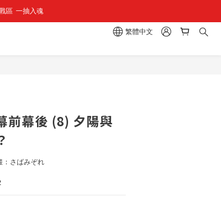
區  一抽入魂 
繁體中文
立即購買
前幕後 (8) 夕陽與
？
插畫：さばみぞれ
2