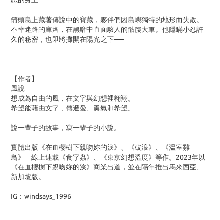
忍的身上⋯⋯
箭頭島上藏著傳說中的寶藏，夥伴們因島嶼獨特的地形而失散。
不幸迷路的庫洛，在黑暗中直面駭人的骷髏大軍。他隱瞞小忍許
久的秘密，也即將攤開在陽光之下──
【作者】
風說
想成為自由的風，在文字與幻想裡翱翔。
希望能藉由文字，傳遞愛、勇氣和希望。
說一輩子的故事，寫一輩子的小說。
實體出版《在血櫻樹下親吻妳的淚》、《破浪》、《溫室雛
鳥》；線上連載《食字蟲》、《東京幻想溫度》等作。2023年以
《在血櫻樹下親吻妳的淚》商業出道，並在隔年推出馬來西亞、
新加坡版。
IG：windsays_1996