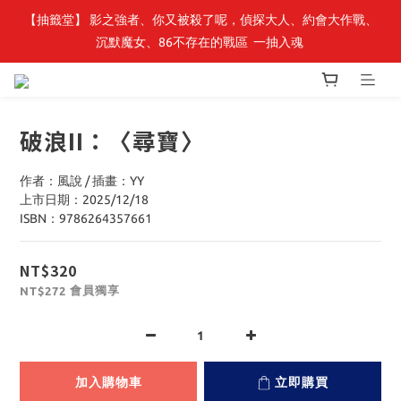
【抽籤堂】 影之強者、你又被殺了呢，偵探大人、約會大作戰、
最新開賣🔥「全知讀者視角」 周邊商品
沉默魔女、86不存在的戰區  一抽入魂 
最新開賣🔥「全知讀者視角」 周邊商品
破浪II：〈尋寶〉
作者：風說 / 插畫：YY
上市日期：2025/12/18
ISBN：9786264357661
NT$320
會員獨享
NT$272
加入購物車
立即購買