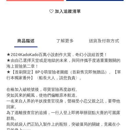
加入追蹤清單
商品描述
了解更多
送貨及付款方式
★2024KadoKado百萬小說創作大賞．奇幻小說組首獎！
★由自己選擇天堂或是地獄的未來，與同伴攜手度過重重難關的
海上冒險第二章！
★【首刷限定】8PＱ萌冒險者圖鑑（首刷售完即無贈品）、【單
行本獨家番外】〈船長大人，請您負責〉。
在椿加入破曉號後，尋寶冒險再度啟程。
突如其來的颶風，使他們偏離原本航道。
一名來自人界的半妖搜查官現身，聲稱受小忍父親之託，要帶他
回家。
為了逃離搜查官的追捕，一行人登上即將舉辦甜點大賽的可麗露
群島。
島民紙袋人們正陷入製作上的瓶頸，突破僵局的關鍵，竟藏在小