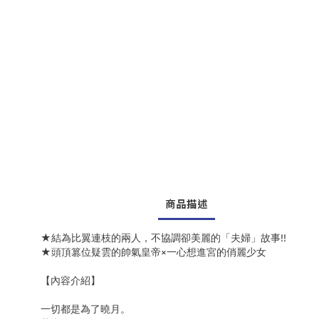
商品描述
★結為比翼連枝的兩人，不協調卻美麗的「夫婦」故事!!
★頭頂篡位疑雲的帥氣皇帝×一心想進宮的俏麗少女
【內容介紹】
一切都是為了曉月。