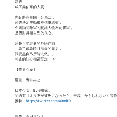
莉杏，
成了堯佑軍的人質──!!
內亂將赤奏國一分為二，
莉杏決定主動被堯佑軍綁架，
企圖詢問敵軍的關鍵人物布前將軍，
是否對得起自己的良心。
這是可能喪命的危險作戰，
「為了成為曉月深愛的皇后，
我要盡自己所能去做。」
莉杏的決心相當堅定──!?
【作者介紹】
漫畫：青井みと
日本少女、BL漫畫家。
另繪有《オタ友が彼氏になったら、最高、かもしれない》等
推特：
https://twitter.com/a0mit0
原作：石田リンネ