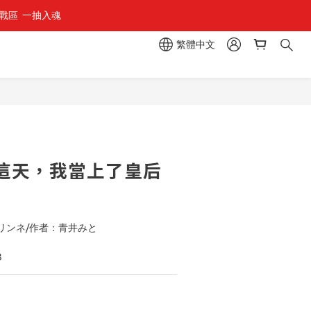
區  一抽入魂 
繁體中文
立即購買
這天，我當上了皇后
リンネ/作者：青井みと
3