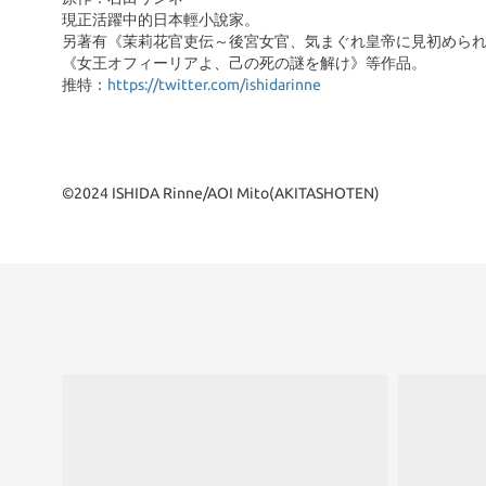
現正活躍中的日本輕小說家。
另著有《茉莉花官吏伝～後宮女官、気まぐれ皇帝に見初めら
《女王オフィーリアよ、己の死の謎を解け》等作品。
推特：
https://twitter.com/ishidarinne
©2024 ISHIDA Rinne/AOI Mito(AKITASHOTEN)