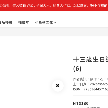
之強者、你又被殺了呢，偵探大人、約會大作戰、沉默魔女、86不存在的戰
最新開賣🔥「全知讀者視角」 周邊商品
最新開賣🔥「全知讀者視角」 周邊商品
最新授權
抽籤堂
小角落文化
十三歲生日
(6)
作者資訊：原作：石田
上市日期：2026/06/25
ISBN：978626445716
NT$130