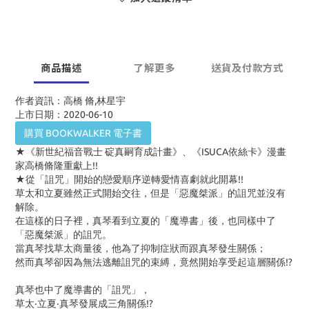
商品描述
了解更多
送貨及付款方式
作者資訊：高橋 脩,林星宇
上市日期：2020-06-10
購買 BOOKWALKER 電子書
★《新世紀福音戰士 碇真嗣育成計畫》、《ISUCA依絲卡》漫畫
家高橋脩隆重獻上!!
★從「詛咒」開始的戀愛順序逆轉愛情喜劇就此開幕!!
草太和立夏雖然正式開始交往，但是「惡魔桀派」的詛咒並沒有
解除。
在這樣的日子裡，真琴看到立夏的「魔導書」後，也同樣中了
「惡魔桀派」的詛咒。
當真琴找草太商量後，他為了抑制症狀而跟真琴發生關係；
然而真琴卻因為無法逃離詛咒的束縛，竟然開始享受起這層關係!?
真琴也中了魔導書的「詛咒」，
草太‧立夏‧真琴發展成三角關係!?