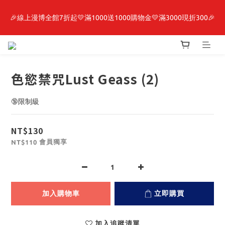
🎉線上漫博全館7折起💛滿1000送1000購物金💛滿3000現折300🎉
最新開賣🔥「全知讀者視角」 周邊商品
【抽籤堂】 影之強者、你又被殺了呢，偵探大人、約會大作戰、
沉默魔女、86不存在的戰區  一抽入魂 
色慾禁咒Lust Geass (2)
最新開賣🔥「全知讀者視角」 周邊商品
🔞限制級
NT$130
會員獨享
NT$110
加入購物車
立即購買
加入追蹤清單