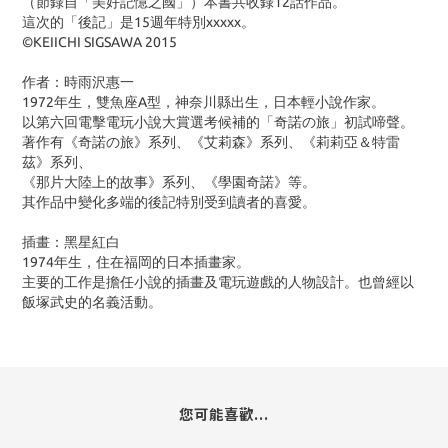
（節錄自「美好記憶之國」）本書共收錄12話作品。
這次的「後記」是15週年特別xxxxx。
©KEIICHI SIGSAWA 2015
作者：時雨沢惠一
1972年生，雙魚座A型，神奈川縣出生，日本輕小說作家。
以第六回電擊電玩小說大賞選考候補的「奇諾の旅」初試啼聲。
著作有《奇諾の旅》系列、《艾莉森》系列、《莉莉亞＆特雷
茲》系列、
《那片大陸上的故事》系列、《學園奇諾》等。
其作品中變化多端的後記特別受到讀者的喜愛。
插畫：黑星紅白
1974年生，住在福岡的日本插畫家。
主要的工作是擔任小說的插畫及電玩遊戲的人物設計。也曾經以
飯塚武史的名義活動。
您可能喜歡...