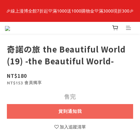
🎉線上漫博全館7折起💛滿1000送1000購物金💛滿3000現折300🎉
最新開賣🔥「全知讀者視角」 周邊商品
【抽籤堂】 影之強者、你又被殺了呢，偵探大人、約會大作戰、
沉默魔女、86不存在的戰區  一抽入魂 
奇諾の旅 the Beautiful World
最新開賣🔥「全知讀者視角」 周邊商品
(19) -the Beautiful World-
NT$180
會員獨享
NT$153
售完
貨到通知我
加入追蹤清單