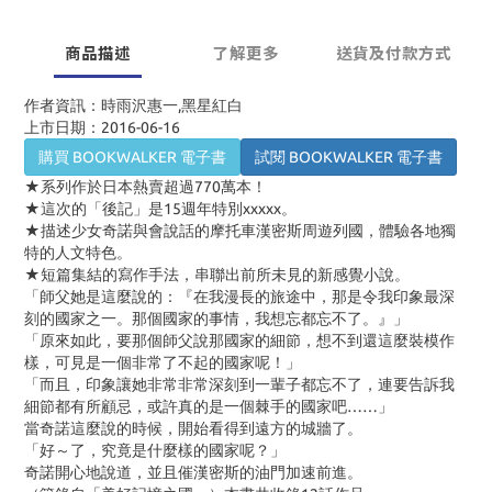
商品描述
了解更多
送貨及付款方式
作者資訊：時雨沢惠一,黑星紅白
上市日期：2016-06-16
購買 BOOKWALKER 電子書
試閱 BOOKWALKER 電子書
★系列作於日本熱賣超過770萬本！
★這次的「後記」是15週年特別xxxxx。
★描述少女奇諾與會說話的摩托車漢密斯周遊列國，體驗各地獨
特的人文特色。
★短篇集結的寫作手法，串聯出前所未見的新感覺小說。
「師父她是這麼說的：『在我漫長的旅途中，那是令我印象最深
刻的國家之一。那個國家的事情，我想忘都忘不了。』」
「原來如此，要那個師父說那國家的細節，想不到還這麼裝模作
樣，可見是一個非常了不起的國家呢！」
「而且，印象讓她非常非常深刻到一輩子都忘不了，連要告訴我
細節都有所顧忌，或許真的是一個棘手的國家吧……」
當奇諾這麼說的時候，開始看得到遠方的城牆了。
「好～了，究竟是什麼樣的國家呢？」
奇諾開心地說道，並且催漢密斯的油門加速前進。