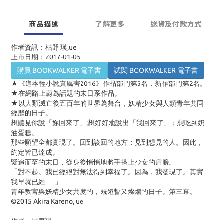
商品描述
了解更多
送貨及付款方式
作者資訊：枯野 瑛,ue
上市日期：2017-01-05
購買 BOOKWALKER 電子書
試閱 BOOKWALKER 電子書
★《這本輕小說真厲害2016》作品部門第5名，新作部門第2名。
★在網路上蔚為話題的末日系作品。
★以人類滅亡後五百年的世界為舞台，妖精少女與人類青年共同
經歷的日子。
想聽見你說「妳回來了」;想好好地說出「我回來了」；想吃到奶
油蛋糕。
那些願望全都實現了。回到該回的地方；見到想見的人。因此，
約定皆已達成。
緊追而至的末日，從身後悄悄地將手搭上少女的肩膀。
「對不起。我已經絕對無法得到幸福了。因為，我發現了。其實
我早就已經──」
青年教官與妖精少女共度的，既短暫又燦爛的日子。第三幕。
©2015 Akira Kareno, ue