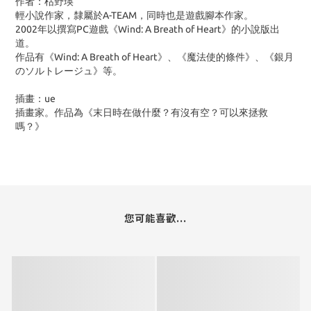
作者：枯野瑛
輕小說作家，隸屬於A-TEAM，同時也是遊戲腳本作家。
2002年以撰寫PC遊戲《Wind: A Breath of Heart》的小說版出
道。
作品有《Wind: A Breath of Heart》、《魔法使的條件》、《銀月
のソルトレージュ》等。
插畫：ue
插畫家。作品為《末日時在做什麼？有沒有空？可以來拯救
嗎？》
您可能喜歡...