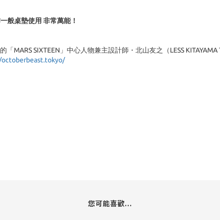
一般桌墊使用 非常萬能！
ARS SIXTEEN」中心人物兼主設計師・北山友之（LESS KITAYAMA
//octoberbeast.tokyo/
您可能喜歡...