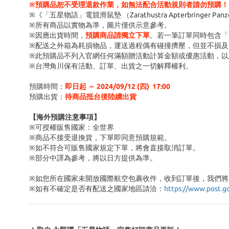
※預購品恕不受理退款作業，如無法配合活動規則者請勿預購！
※《「五星物語」電競滑鼠墊 （Zarathustra Apterbringer P
※所有商品以實物為準，圖片僅供示意參考。
※因應出貨時間，
預購商品請獨立下單
。若一筆訂單同時包含「
※配送之外箱為耗損物品，運送過程偶有碰撞擠壓，但並不損及
※此預購品不列入官網任何滿額贈活動計算金額或優惠活動，以
※台灣角川保有活動、訂單、出貨之一切解釋權利。
預購時間：
即日起 ～ 2024/09/12 (四
) 17:00
預購出貨：
待商品抵台後陸續出貨
【海外預購注意事項】
※可授權販售國家：全世界
※商品不接受退換貨，下單即同意預購規範。
※如不符合可販售國家規定下單，將會直接取消訂單。
※部分中譯為參考，將以日方提供為準。
※如您所在國家未開放國際航空包裹收件，收到訂單後，我們將
※
如有不確定是否有配送之國家地區請洽：
https://www.post.g