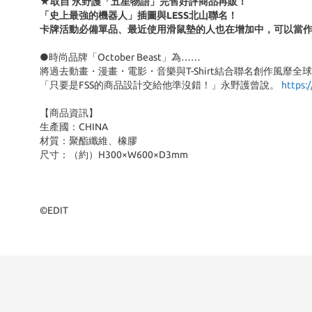
★取自 永野護「五星物語」完售好評商品再販！
「史上最強的機器人」插圖與LESS北山聯名！
卡牌活動必備單品、最近使用滑鼠墊的人也在增加中，可以當作
●時尚品牌「October Beast」為……
將過去動畫・漫畫・電影・音樂與T-Shirt結合聯名創作風靡全球的「M
「只要是FSS的商品設計交給他準沒錯！」永野護曾說。
https:
【商品資訊】
生產國：CHINA
材質：聚酯纖維、橡膠
尺寸：（約）H300×W600×D3mm
©EDIT