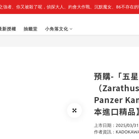
之強者、你又被殺了呢，偵探大人、約會大作戰、沉默魔女、86不存在的戰
最新開賣🔥「全知讀者視角」 周邊商品
最新開賣🔥「全知讀者視角」 周邊商品
最新授權
抽籤堂
小角落文化
預購-「五
（Zarathus
Panzer K
本進口精品
上市日期：2025/03/31
作者資訊：KADOKAW