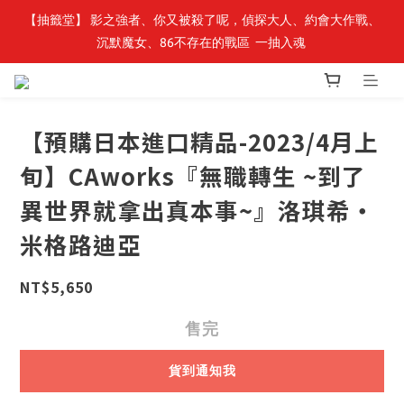
【轉生史萊姆】系列書展🌟系列小說 79 折，滿$389送「完節紀念
【抽籤堂】 影之強者、你又被殺了呢，偵探大人、約會大作戰、
沉默魔女、86不存在的戰區  一抽入魂 
明信片組」
【轉生史萊姆】系列書展🌟系列小說 79 折，滿$389送「完節紀念
明信片組」
【預購日本進口精品-2023/4月上
旬】CAworks『無職轉生 ~到了
異世界就拿出真本事~』洛琪希‧
米格路迪亞
NT$5,650
售完
貨到通知我