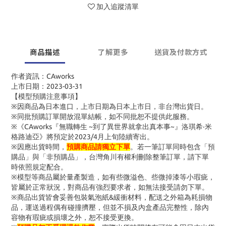
加入追蹤清單
商品描述
了解更多
送貨及付款方式
作者資訊：CAworks
上市日期：2023-03-31
【模型預購注意事項】
※因商品為日本進口，上市日期為日本上市日，非台灣出貨日。
※同批預購訂單開放混單結帳，如不同批恕不提供此服務。
※《CAworks『無職轉生 ~到了異世界就拿出真本事~』洛琪希‧米
格路迪亞》將預定於2023/4月上旬陸續寄出。
※因應出貨時間，
預購商品請獨立下單
。若一筆訂單同時包含「預
購品」與「非預購品」，台灣角川有權利刪除整筆訂單，請下單
時依照規定配合。
※模型等商品屬於量產製造，如有些微溢色、些微掉漆等小瑕疵，
皆屬於正常狀況，對商品有強烈要求者，如無法接受請勿下單。
※商品出貨皆會妥善包裝氣泡紙&緩衝材料，配送之外箱為耗損物
品，運送過程偶有碰撞擠壓，但並不損及內盒產品完整性，除內
容物有瑕疵或損壞之外，恕不接受更換。