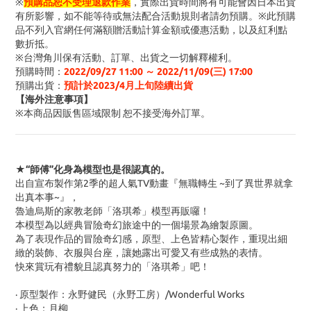
※
預購品恕不受理退款作業
，實際出貨時間將有可能會因日本出貨
有所影響，如不能等待或無法配合活動規則者請勿預購。※此預購
品不列入官網任何滿額贈活動計算金額或優惠活動
，以及紅利點
數折抵
。
※台灣角川保有活動、訂單、出貨之一切解釋權利。
預購時間
：
2022/09/27 11:00 ～ 2022/11/09(三
) 17:00
預購出貨：
預計於2023/4月上旬陸續出貨
【海外注意事項】
※
本商品因販售區域限制 恕不接受海外訂單
。
★“師傅”化身為模型也是很認真的。
出自宣布製作第2季的超人氣TV動畫『無職轉生 ~到了異世界就拿
出真本事~』，
魯迪烏斯的家教老師「洛琪希」模型再販囉！
本模型為以經典冒險奇幻旅途中的一個場景為繪製原圖。
為了表現作品的冒險奇幻感，原型、上色皆精心製作，重現出細
緻的裝飾、衣服與台座，讓她露出可愛又有些成熟的表情。
快來賞玩有禮貌且認真努力的「洛琪希」吧！
· 原型製作：永野健民（永野工房）/Wonderful Works
· 上色：月柳