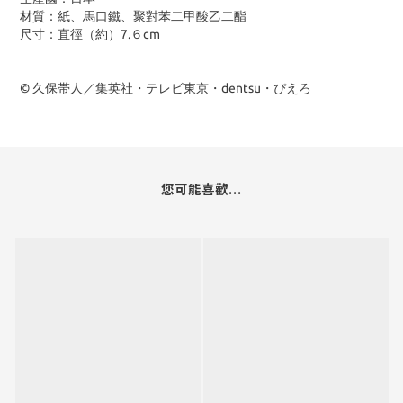
材質
：紙、馬口鐵、聚對苯二甲酸乙二酯
尺寸
：直徑（約）7.６cm
© 久保帯人／集英社・テレビ東京・dentsu・ぴえろ
您可能喜歡...