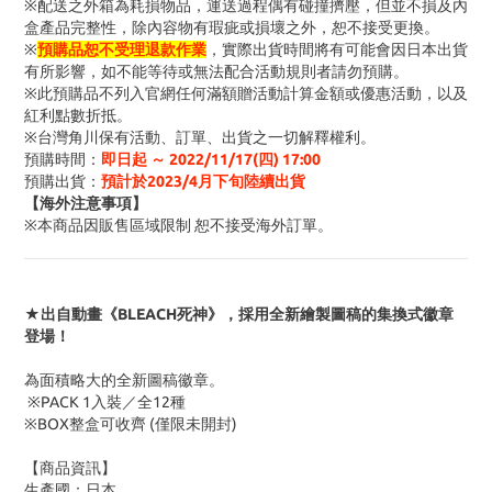
※配送之外箱為耗損物品，運送過程偶有碰撞擠壓，但並不損及內
盒產品完整性，除內容物有瑕疵或損壞之外，恕不接受更換。
※
預購品恕不受理退款作業
，實際出貨時間將有可能會因日本出貨
有所影響，如不能等待或無法配合活動規則者請勿預購。
※此預購品不列入官網任何滿額贈活動計算金額或優惠活動
，以及
紅利點數折抵
。
※台灣角川保有活動、訂單、出貨之一切解釋權利。
預購時間
：
即日起 ～ 2022/11/17(四
) 17:00
預購出貨：
預計於2023/4月下旬陸續出貨
【海外注意事項】
※
本商品因販售區域限制 恕不接受海外訂單
。
★出自動畫《BLEACH死神》，採用全新繪製圖稿的集換式徽章
登場！
為面積略大的全新圖稿徽章。
※PACK 1入裝／全12種
※BOX整盒可收齊 (僅限未開封)
【商品資訊】
生產國：日本