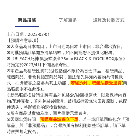
商品描述
了解更多
送貨及付款方式
上市日期：2023-03-01
【預購注意事項】
※因商品為日本進口，上市日期為日本上市日，非台灣出貨日。
※同批預購訂單開放混單結帳，如不同批恕不提供此服務。
※《BLEACH死神 集換式徽章76mm BLACK ＆ ROCK BOX販售》
將預定於2023/4月下旬陸續寄出。
※
本產品為福袋性質商品(包括但不限於為盲盒商品、福袋商品、
隨機商品、非會員指定商品等)，無法預先得知內容物為何種款
式，抽獎驚喜之樂趣為其主功能，
若經拆封，恕無法接受退貨
(
商
品瑕疵則不在此限)。
※
新品瑕疵換貨請先將商品外包裝盒/袋回復原狀，以及保持內容
物/配件完整，若外包裝袋髒污、破損或撕毀無法回復原狀，或配
件遺失，將影響您的退換貨權益。
※
所有商品以實物為準，圖片僅供示意參考。
※因應出貨時間，
預購商品請獨立下單
。若一筆訂單同時包含「預
購品」與「非預購品」，台灣角川有權利刪除整筆訂單，請下單
時依照規定配合。