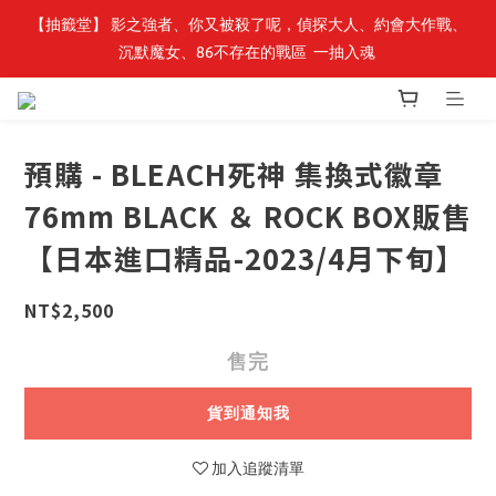
【抽籤堂】 影之強者、你又被殺了呢，偵探大人、約會大作戰、
最新開賣🔥「全知讀者視角」 周邊商品
沉默魔女、86不存在的戰區  一抽入魂 
最新開賣🔥「全知讀者視角」 周邊商品
預購 - BLEACH死神 集換式徽章
76mm BLACK ＆ ROCK BOX販售
【日本進口精品-2023/4月下旬】
NT$2,500
售完
貨到通知我
加入追蹤清單