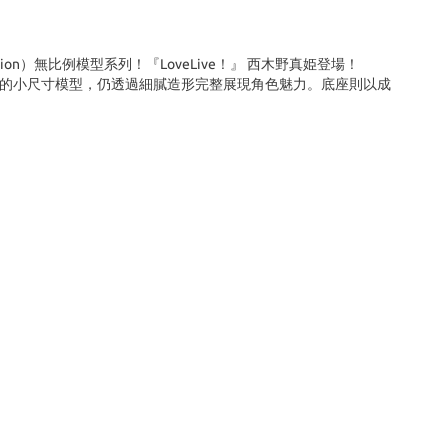
on）無比例模型系列！『LoveLive！』 西木野真姫登場！
mm的小尺寸模型，仍透過細膩造形完整展現角色魅力。底座則以成