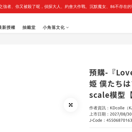
之強者、你又被殺了呢，偵探大人、約會大作戰、沉默魔女、86不存在的戰
最新開賣🔥「全知讀者視角」 周邊商品
最新開賣🔥「全知讀者視角」 周邊商品
最新授權
抽籤堂
小角落文化
預購-『Lov
姫 僕たちはひ
scale模
作者資訊：KDcolle（KAD
上市日期：2027/08/30
J-Code：4550687016