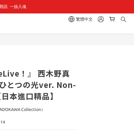
區  一抽入魂 
繁體中文
eLive！』 西木野真
とつの光ver. Non-
型【日本進口精品】
OKAWA Collection）
314