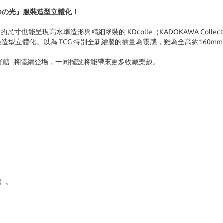
つの光』服裝造型立體化！
呈現高水準造形與精細塗裝的 KDcolle（KADOKAWA Collecti
造型立體化。以為 TCG 特別全新繪製的插畫為靈感，雖為全高約160
員也預計將陸續登場，一同擺設將能帶來更多收藏樂趣。
n）。