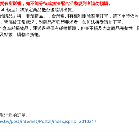
貨有所影響，如不能等待或無法配合活動規則者請勿預購。
n-scale模型》將預定商品抵台後陸續出貨。
預購品」與「非預購品」，台灣角川有權利刪除整筆訂單，請下單時依照
疵，皆屬於正常狀況，對商品有強烈要求者，如無法接受請勿下單。
外盒為耗損物品，運送過程偶有碰撞擠壓，但並不損及內盒商品完整性，
及點數
、購物金折抵。
取消您的訂單。
ov.tw/post/internet/Postal/index.jsp?ID=2010217