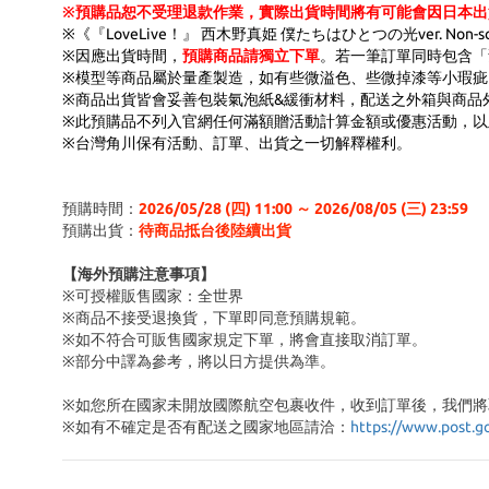
※預購品恕不受理退款作業，實際出貨時間將有可能會因日本出
※《『LoveLive！』 西木野真姫 僕たちはひとつの光ver. No
※因應出貨時間，
預購商品請獨立下單
。若一筆訂單同時包含「
※模型等商品屬於量產製造，如有些微溢色、些微掉漆等小瑕
※商品出貨皆會妥善包裝氣泡紙&緩衝材料，配送之外箱與商品
※此預購品不列入官網任何滿額贈活動計算金額或優惠活動，以
※台灣角川保有活動、訂單、出貨之一切解釋權利。
預購時間：
2026/05/28 (四) 11:00 ～ 2026/08/05 (三) 23:59
預購出貨：
待商品抵台後陸續出貨
【海外預購注意事項】
※可授權販售國家：全世界
※商品不接受退換貨，下單即同意預購規範。
※如不符合可販售國家規定下單，將會直接取消訂單。
※部分中譯為參考，將以日方提供為準。
※如您所在國家未開放國際航空包裹收件，收到訂單後，我們將
※
如有不確定是否有配送之國家地區請洽：
https://www.post.g