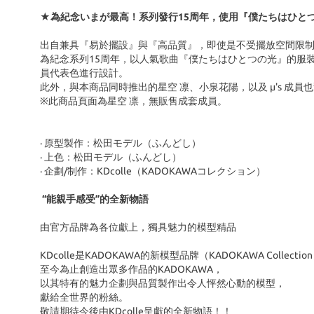
★為紀念いまが最高！系列發行15周年，使用『僕たちはひと
出自兼具『易於擺設』與『高品質』，即使是不受擺放空間限制的尺寸也能
為紀念系列15周年，以人氣歌曲『僕たちはひとつの光』的服裝
員代表色進行設計。
此外，與本商品同時推出的星空 凛、小泉花陽，以及 μ's 成
※此商品頁面為星空 凛，無販售成套成員。
· 原型製作：松田モデル（ふんどし）
· 上色：松田モデル（ふんどし）
· 企劃/制作：KDcolle（KADOKAWAコレクション）
“能親手感受”的全新物語
由官方品牌為各位獻上，獨具魅力的模型精品
KDcolle是KADOKAWA的新模型品牌（KADOKAWA Collectio
至今為止創造出眾多作品的KADOKAWA，
以其特有的魅力企劃與品質製作出令人怦然心動的模型，
獻給全世界的粉絲。
敬請期待今後由KDcolle呈獻的全新物語！！