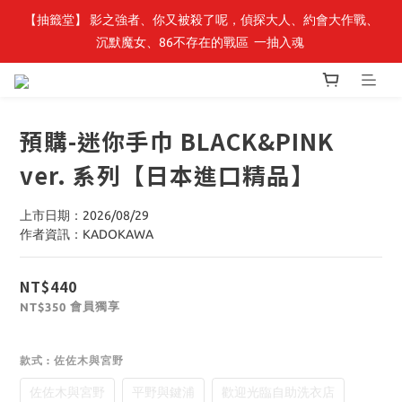
【抽籤堂】 影之強者、你又被殺了呢，偵探大人、約會大作戰、
最新開賣🔥「全知讀者視角」 周邊商品
沉默魔女、86不存在的戰區  一抽入魂 
最新開賣🔥「全知讀者視角」 周邊商品
預購-迷你手巾 BLACK&PINK
ver. 系列【日本進口精品】
上市日期：2026/08/29
作者資訊：KADOKAWA
NT$440
會員獨享
NT$350
款式
: 佐佐木與宮野
佐佐木與宮野
平野與鍵浦
歡迎光臨自助洗衣店