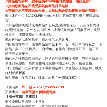
※商品性質特殊，恕不提供ATM轉帳付款服務，還請見諒！
※掛軸類商品恕不接受與其他商品併單結帳。
※預購品恕不受理退款作業，如無法配合活動規則者請勿預購！
※《迷你手巾 BLACK&PINK ver. 系列》將預定商品抵台後陸續出
貨。
※新品瑕疵換貨請先將商品外包裝盒/袋回復原狀，以及保持內容
物/配件完整，若外包裝袋髒污、破損或撕毀無法回復原狀，或配
件遺失，將影響您的退換貨權益。
※所有商品以實物為準，圖片僅供示意參考。
※因應出貨時間，預購商品請獨立下單。若一筆訂單同時包含「預
購品」與「非預購品」，台灣角川有權利刪除整筆訂單，請下單
時依照規定配合。
※配送之外箱為耗損物品，運送過程偶有碰撞擠壓，但並不損及內
盒產品完整性，除內容物有瑕疵或損壞之外，恕不接受更換。
※此預購品不列入官網任何滿額贈活動計算金額或優惠活動，以及
紅利點數折抵。
※台灣角川保有活動、訂單、出貨之一切解釋權利。
預購時間：
即日起 ～ 2025/12/15 23:59
預購出貨：
待商品抵台後陸續出貨
【海外預購注意事項】
※可授權販售國家：全世界
※商品不接受退換貨，下單即同意預購規範。