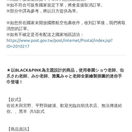
※如不符合可販售國家規定下單，將會直接取消訂單。
※部分中譯為參考，將以日方提供為準。
※如您所在國家未開放國際航空包裹收件，收到訂單後，我們將取
消您的訂單。
※
如有不確定是否有配送之國家地區請洽：
https://www.post.gov.tw/post/internet/Postal/index.jsp?
ID=2010217
★以BLACK&PINK為主題設計的商品，
使用春園ショウ老師、缶
爪さわ老師、みか老師、雅鳳みゃと老師全新繪製插圖的迷你手
巾登場！
【款式】
佐佐木與宮野、平野與鍵浦、歡迎光臨自助洗衣店、無法傳達給
你。、黑羊 共5款式
【商品資訊】