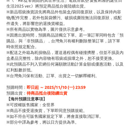
※《「Re:從零開始的異世界生活」電競滑鼠墊 愛蜜莉雅的誕生日
生活2025 ver.》將預定商品抵台後陸續出貨。
※新品瑕疵換貨請先將商品外包裝盒/袋回復原狀，以及保持內容
物/配件完整，若外包裝袋髒污、破損或撕毀無法回復原狀，或配
件遺失，將影響您的退換貨權益。
※所有商品以實物為準，圖片僅供示意參考。
※因應出貨時間，預購商品請獨立下單。若一筆訂單同時包含「預
購品」與「非預購品」，台灣角川有權利刪除整筆訂單，請下單
時依照規定配合。
※配送之外箱為耗損物品，運送過程偶有碰撞擠壓，但並不損及內
盒產品完整性，除內容物有瑕疵或損壞之外，恕不接受更換。
※此預購品不列入官網任何滿額贈活動計算金額或優惠活動，以及
紅利點數折抵。
※台灣角川保有活動、訂單、出貨之一切解釋權利。
預購時間：
即日起 ～
2025/11/10 (一
) 23:59
預購出貨：
待商品抵台後陸續出貨
【海外預購注意事項】
※可授權販售國家：全世界
※商品不接受退換貨，下單即同意預購規範。
※如不符合可販售國家規定下單，將會直接取消訂單。
※部分中譯為參考，將以日方提供為準。