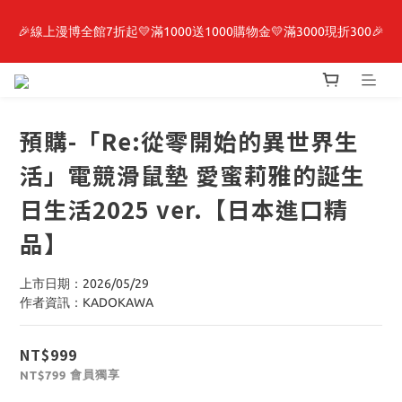
【轉生史萊姆】系列書展🌟系列小說 79 折，滿$389送「完節紀念
🎉線上漫博全館7折起💛滿1000送1000購物金💛滿3000現折300🎉
明信片組」
【抽籤堂】 影之強者、你又被殺了呢，偵探大人、約會大作戰、
沉默魔女、86不存在的戰區  一抽入魂 
預購-「Re:從零開始的異世界生
【轉生史萊姆】系列書展🌟系列小說 79 折，滿$389送「完節紀念
活」電競滑鼠墊 愛蜜莉雅的誕生
明信片組」
日生活2025 ver.【日本進口精
品】
上市日期：2026/05/29
作者資訊：KADOKAWA
NT$999
會員獨享
NT$799