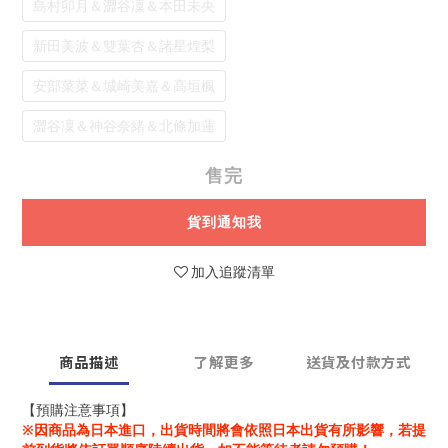
島村卯月＆澀谷凜＆本田未央
新田美波＆雙葉杏＆諸星煌梨
安部菜菜＆城崎美嘉＆高垣楓
澀谷凜＆神谷奈緒＆北條加蓮
售完
貨到通知我
加入追蹤清單
商品描述
了解更多
送貨及付款方式
【預購注意事項】
※因商品為日本進口，出貨時間將會依照日本出貨有所影響，若提