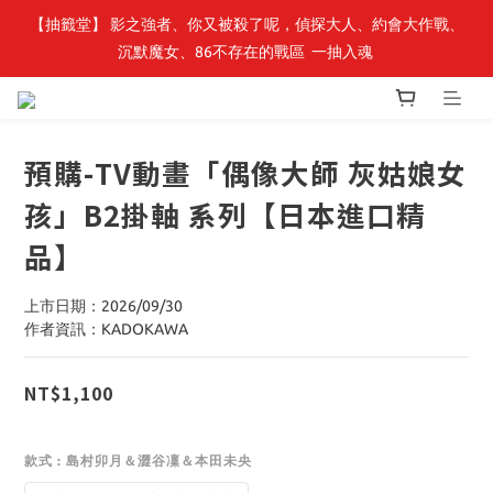
【轉生史萊姆】系列書展🌟系列小說 79 折，滿$389送「完節紀念
【抽籤堂】 影之強者、你又被殺了呢，偵探大人、約會大作戰、
沉默魔女、86不存在的戰區  一抽入魂 
明信片組」
【轉生史萊姆】系列書展🌟系列小說 79 折，滿$389送「完節紀念
明信片組」
預購-TV動畫「偶像大師 灰姑娘女
孩」B2掛軸 系列【日本進口精
品】
上市日期：2026/09/30
作者資訊：KADOKAWA
NT$1,100
款式
: 島村卯月＆澀谷凜＆本田未央