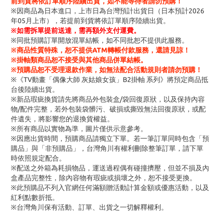
前到貨將依訂單順序陸續出貨，如不能等待者請勿預購！
※因商品為日本進口，上市日為台灣預計出貨日（日本預計2026
年05月上市），若提前到貨將依訂單順序陸續出貨。
※
如需拆單提前送達，需再額外支付運費。
※同批預購訂單開放混單結帳，如不同批恕不提供此服務。
※商品性質特殊，恕不提供ATM轉帳付款服務，還請見諒！
※掛軸類商品恕不接受與其他商品併單結帳。
※預購品恕不受理退款作業，如無法配合活動規則者請勿預購！
※《TV動畫「偶像大師 灰姑娘女孩」B2掛軸 系列》將預定商品抵
台後陸續出貨。
※新品瑕疵換貨請先將商品外包裝盒/袋回復原狀，以及保持內容
物/配件完整，若外包裝袋髒污、破損或撕毀無法回復原狀，或配
件遺失，將影響您的退換貨權益。
※所有商品以實物為準，圖片僅供示意參考。
※因應出貨時間，預購商品請獨立下單。若一筆訂單同時包含「預
購品」與「非預購品」，台灣角川有權利刪除整筆訂單，請下單
時依照規定配合。
※配送之外箱為耗損物品，運送過程偶有碰撞擠壓，但並不損及內
盒產品完整性，除內容物有瑕疵或損壞之外，恕不接受更換。
※此預購品不列入官網任何滿額贈活動計算金額或優惠活動，以及
紅利點數折抵。
※台灣角川保有活動、訂單、出貨之一切解釋權利。