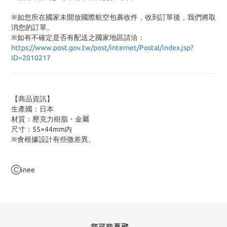
※如您所在國家未開放國際航空包裹收件，收到訂單後，我們將取
消您的訂單。
※
如有不確定是否有配送之國家地區請洽：
https://www.post.gov.tw/post/internet/Postal/index.jsp?
ID=2010217
【商品資訊】
生產國：日本
材質：壓克力樹脂・金屬
尺寸：55×44mm内
※會根據設計有些微差異。
Ⓒinee
您可能喜歡...