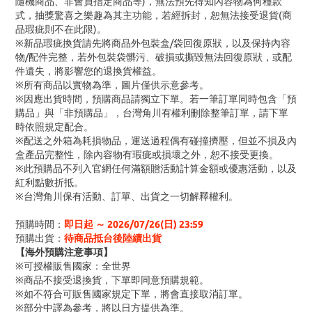
隨機商品、非會員指定商品等)，無法預先得知內容物為何種款
式，抽獎驚喜之樂趣為其主功能，若經拆封，恕無法接受退貨(商
品瑕疵則不在此限)。
※新品瑕疵換貨請先將商品外包裝盒/袋回復原狀，以及保持內容
物/配件完整，若外包裝袋髒污、破損或撕毀無法回復原狀，或配
件遺失，將影響您的退換貨權益。
※所有商品以實物為準，圖片僅供示意參考。
※因應出貨時間，預購商品請獨立下單。若一筆訂單同時包含「預
購品」與「非預購品」，台灣角川有權利刪除整筆訂單，請下單
時依照規定配合。
※配送之外箱為耗損物品，運送過程偶有碰撞擠壓，但並不損及內
盒產品完整性，除內容物有瑕疵或損壞之外，恕不接受更換。
※此預購品不列入官網任何滿額贈活動計算金額或優惠活動，以及
紅利點數折抵。
※台灣角川保有活動、訂單、出貨之一切解釋權利。
預購時間：
即日起 ～ 2026/07/26(日) 23:59
預購出貨：
待商品抵台後陸續出貨
【海外預購注意事項】
※可授權販售國家：全世界
※商品不接受退換貨，下單即同意預購規範。
※如不符合可販售國家規定下單，將會直接取消訂單。
※部分中譯為參考，將以日方提供為準。