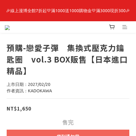
🎉線上漫博全館7折起💛滿1000送1000購物金💛滿3000現折300🎉
最新開賣🔥「全知讀者視角」 周邊商品
【抽籤堂】 影之強者、你又被殺了呢，偵探大人、約會大作戰、
沉默魔女、86不存在的戰區  一抽入魂 
預購-戀愛子彈 集換式壓克力鑰
最新開賣🔥「全知讀者視角」 周邊商品
匙圈 vol.3 BOX販售【日本進口
精品】
上市日期：2027/02/20
作者資訊：KADOKAWA
NT$1,650
售完