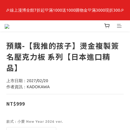
🎉線上漫博全館7折起💛滿1000送1000購物金💛滿3000現折300🎉
最新開賣🔥「全知讀者視角」 周邊商品
【抽籤堂】 影之強者、你又被殺了呢，偵探大人、約會大作戰、
沉默魔女、86不存在的戰區  一抽入魂 
預購-【我推的孩子】燙金複製簽
最新開賣🔥「全知讀者視角」 周邊商品
名壓克力板 系列【日本進口精
品】
上市日期：2027/02/20
作者資訊：KADOKAWA
NT$999
款式
: 小愛 New Year 2026 ver.