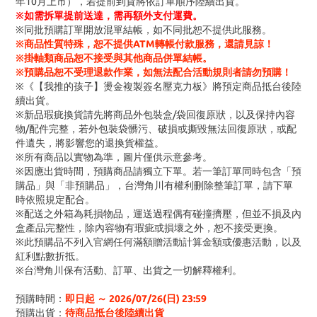
年10月上市），若提前到貨將依訂單順序陸續出貨。
※
如需拆單提前送達，需再額外支付運費。
※同批預購訂單開放混單結帳，如不同批恕不提供此服務。
※商品性質特殊，恕不提供ATM轉帳付款服務，還請見諒！
※掛軸類商品恕不接受與其他商品併單結帳。
※預購品恕不受理退款作業，如無法配合活動規則者請勿預購！
※《【我推的孩子】燙金複製簽名壓克力板》將預定商品抵台後陸
續出貨。
※新品瑕疵換貨請先將商品外包裝盒/袋回復原狀，以及保持內容
物/配件完整，若外包裝袋髒污、破損或撕毀無法回復原狀，或配
件遺失，將影響您的退換貨權益。
※所有商品以實物為準，圖片僅供示意參考。
※因應出貨時間，預購商品請獨立下單。若一筆訂單同時包含「預
購品」與「非預購品」，台灣角川有權利刪除整筆訂單，請下單
時依照規定配合。
※配送之外箱為耗損物品，運送過程偶有碰撞擠壓，但並不損及內
盒產品完整性，除內容物有瑕疵或損壞之外，恕不接受更換。
※此預購品不列入官網任何滿額贈活動計算金額或優惠活動，以及
紅利點數折抵。
※台灣角川保有活動、訂單、出貨之一切解釋權利。
預購時間：
即日起 ～ 2026/07/26(日) 23:59
預購出貨：
待商品抵台後陸續出貨