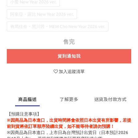
小愛 New Year 2026 ver.
阿奎亞・露比 New Year 2026 ver.
有馬佳奈・黑川茜・MEM Cho New Year 2026 ver.
售完
貨到通知我
加入追蹤清單
商品描述
了解更多
送貨及付款方式
【預購注意事項】
※因商品為日本進口，出貨時間將會依照日本出貨有所影響，若提
前到貨將依訂單順序陸續出貨，如不能等待者請勿預購！
※因商品為日本進口，上市日為台灣預計出貨日（日本預計2026