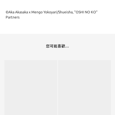
©Aka Akasaka x Mengo Yokoyari/Shueisha, "OSHI NO KO"
Partners
您可能喜歡...