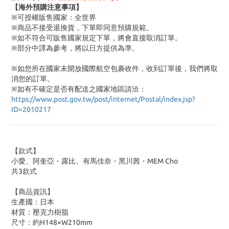
【海外預購注意事項】
※可授權販售國家：全世界
※商品不接受退換貨，下單即同意預購規範。
※如不符合可販售國家規定下單，將會直接取消訂單。
※部分中譯為參考，將以日方提供為準。
※如您所在國家未開放國際航空包裹收件，收到訂單後，我們將取
消您的訂單。
※
如有不確定是否有配送之國家地區請洽：
https://www.post.gov.tw/post/internet/Postal/index.jsp?
ID=2010217
【款式】
小愛、阿奎亞・露比、有馬佳奈・黑川茜・MEM Cho
共3款式
【商品資訊】
生產國：日本
材質：壓克力樹脂
尺寸：約H148×W210mm